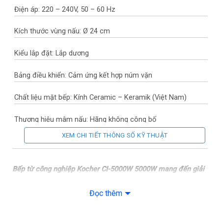
Điện áp: 220 – 240V, 50 – 60 Hz
Kích thước vùng nấu: Ø 24 cm
Kiểu lắp đặt: Lắp dương
Bảng điều khiển: Cảm ứng kết hợp núm vặn
Chất liệu mặt bếp: Kính Ceramic – Keramik (Việt Nam)
Thương hiệu mâm nấu: Hãng không công bố
XEM CHI TIẾT THÔNG SỐ KỸ THUẬT
Thương hiệu của: Việt Nam
Sản xuất tại: Trung Quốc
Bếp từ công nghiệp Kocher CI-5000W 5000W mang đến giải
pháp nấu nướng mạnh mẽ với công suất cực đại 5000W,
Năm ra mắt: 2023
thiết kế mặt kính Ceramic bền bỉ phù hợp cho các không
Đọc thêm
gian bếp chuyên nghiệp. Sản phẩm này là người trợ thủ đắc
Chế độ nấu và tiện ích
lực giúp rút ngắn thời gian chế biến, đáp ứng nhu cầu phục