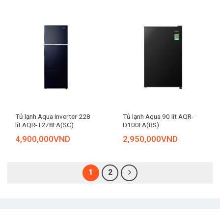
Tủ lạnh Aqua Inverter 228
Tủ lạnh Aqua 90 lít AQR-
lít AQR-T278FA(SC)
D100FA(BS)
4,900,000
VND
2,950,000
VND
1
2