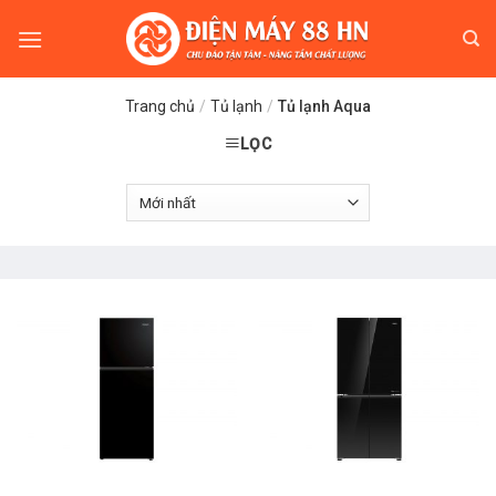
Skip
to
content
Trang chủ
/
Tủ lạnh
/
Tủ lạnh Aqua
LỌC