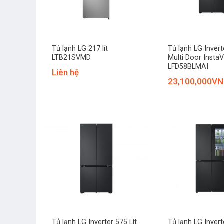
+
+
Tủ lạnh LG 217 lít
Tủ lạnh LG Inverte
LTB21SVMD
Multi Door Insta
LFD58BLMAI
Liên hệ
23,100,000
VN
+
+
Tủ lạnh LG Inverter 575 Lít
Tủ lạnh LG Inverte