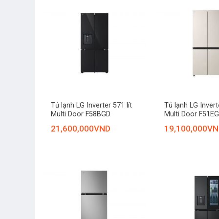
+
+
Tủ lạnh LG Inverter 571 lít
Tủ lạnh LG Inverte
Multi Door F58BGD
Multi Door F51EG
21,600,000
VND
19,100,000
VN