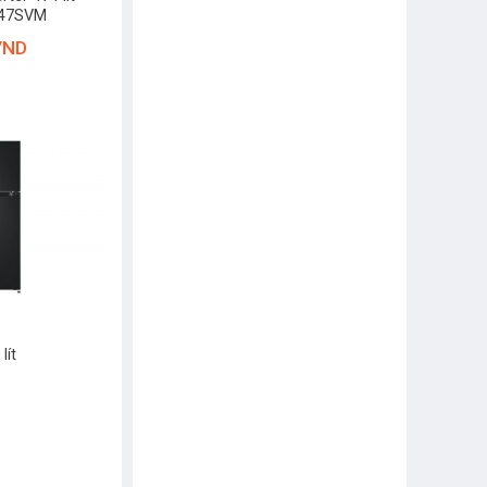
B47SVM
VND
lít