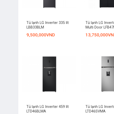
+
+
Tủ lạnh LG Inverter 335 lít
Tủ lạnh LG Inverte
LBB33BLM
Multi Door LFB4
9,500,000
VND
13,750,000
VN
+
+
Tủ lạnh LG Inverter 459 lít
Tủ lạnh LG Inverte
LTD46BLMA
LTD46SVMA