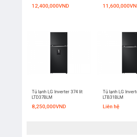
12,400,000
VND
11,600,000
VN
+
+
Tủ lạnh LG Inverter 374 lít
Tủ lạnh LG Inverte
LTD37BLM
LTB31BLM
8,250,000
VND
Liên hệ