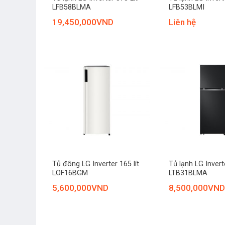
LFB58BLMA
LFB53BLMI
19,450,000
VND
Liên hệ
+
+
Tủ đông LG Inverter 165 lít
Tủ lạnh LG Inverte
LOF16BGM
LTB31BLMA
5,600,000
VND
8,500,000
VND