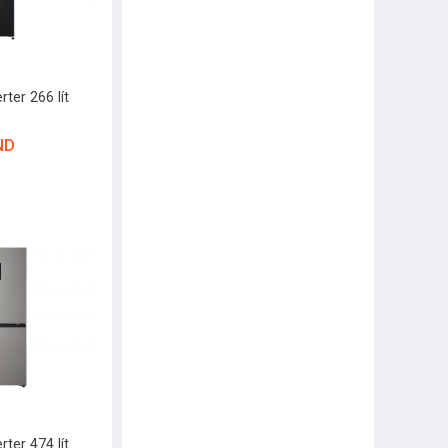
rter 266 lít
ND
rter 474 lít