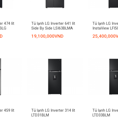
+
+
r 474 lít
Tủ lạnh LG Inverter 641 lít
Tủ lạnh LG Inve
7BLG
Side By Side LSI63BLMA
InstaView LFI
D
19,100,000
VND
25,400,000
+
+
r 459 lít
Tủ lạnh LG Inverter 314 lít
Tủ lạnh LG Inve
LTD31BLM
LTD33BLM