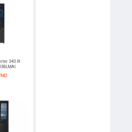
rter 340 lít
B33BLMAI
VND