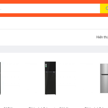
Hiển th
+
+