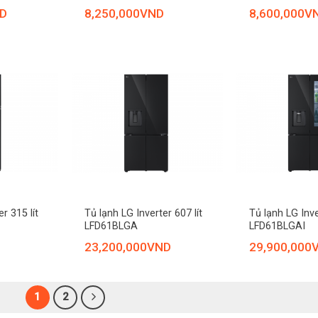
D
8,250,000
VND
8,600,000
V
+
+
r 315 lít
Tủ lạnh LG Inverter 607 lít
Tủ lạnh LG Inve
LFD61BLGA
LFD61BLGAI
23,200,000
VND
29,900,000
1
2