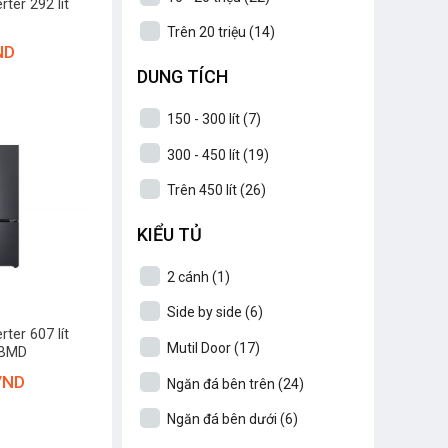
rter 292 lít
Trên 20 triệu
(14)
ND
DUNG TÍCH
150 - 300 lít
(7)
300 - 450 lít
(19)
Trên 450 lít
(26)
KIỂU TỦ
2 cánh
(1)
Side by side
(6)
rter 607 lít
Mutil Door
(17)
1BMD
VND
Ngăn đá bên trên
(24)
Ngăn đá bên dưới
(6)