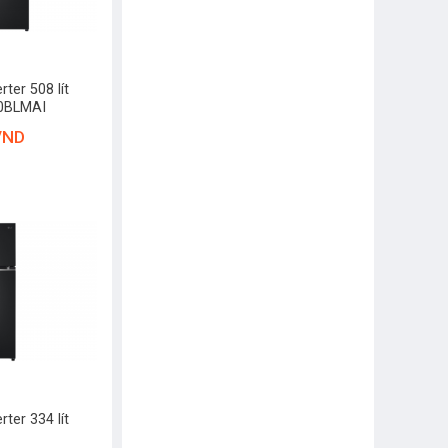
rter 508 lít
50BLMAI
VND
rter 334 lít