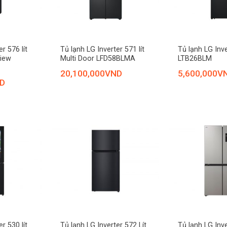
+
+
r 576 lít
Tủ lạnh LG Inverter 571 lít
Tủ lạnh LG Inve
View
Multi Door LFD58BLMA
LTB26BLM
20,100,000
VND
5,600,000
V
D
+
+
r 530 lít
Tủ lạnh LG Inverter 572 Lít
Tủ lạnh LG Inve