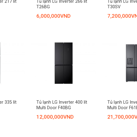
r 217 lít
Tủ lạnh LG Inverter 266 lít
Tủ lạnh LG Inve
T26BG
T30SV
6,000,000
VND
7,200,000
V
+
+
r 335 lít
Tủ lạnh LG Inverter 400 lít
Tủ lạnh LG Inve
Multi Door F40BG
Multi Door F6
12,000,000
VND
21,700,000