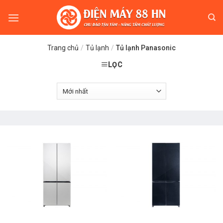
Skip
to
content
Trang chủ
/
Tủ lạnh
/
Tủ lạnh Panasonic
LỌC