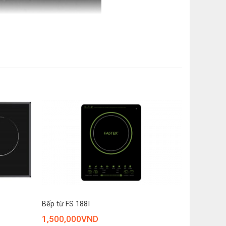
 cảm ứng trượt
arming
 Tự tắt khi để quên
nước tràn đến bảng điều khiển
ch cỡ đáy nồi
 nóng quá tải
bếp tạm thời
ếp nóng
+
ng có nồi
Bếp từ FS 188I
khiển
1,500,000
VND