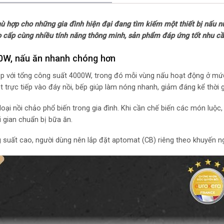
Thương hiệu của:
ù hợp cho những gia đình hiện đại đang tìm kiếm một thiết bị nấu
Sản xuất tại: Đức
cấp cùng nhiều tính năng thông minh, sản phẩm đáp ứng tốt nhu cầu
Năm ra mắt: 2025
00W, nấu ăn nhanh chóng hơn
lập với tổng công suất 4000W, trong đó mỗi vùng nấu hoạt động ở m
Chế độ nấu và tiệ
trực tiếp vào đáy nồi, bếp giúp làm nóng nhanh, giảm đáng kể thời 
Chế độ nấu tự độn
loại nồi chảo phổ biến trong gia đình. Khi cần chế biến các món luộc
i gian chuẩn bị bữa ăn.
Loại nồi nấu: Chỉ 
suất cao, người dùng nên lắp đặt aptomat (CB) riêng theo khuyến ng
Tiện ích: Công ngh
– Có hẹn giờ
– Chức năng rã đ
– Chức năng Boos