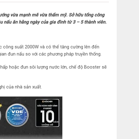
 Việt Nam
 nướng vừa mạnh mẽ vừa thẩm mỹ. Sở hữu tổng công
 nấu ăn hằng ngày của gia đình từ 3 – 5 thành viên.
ức công suất 2000W và có thể tăng cường lên đến
n ích
gian đun nấu so với các phương pháp truyền thống.
g: 2 chế độ nấu cài đặt sẵn
, hấp hoặc đun sôi lượng nước lớn, chế độ Booster sẽ
sử dụng loại nồi có đế nhiễm từ
hị của nhà sản xuất.
ệ Inverter tiết kiệm điện
ông
ter làm nóng nhanh