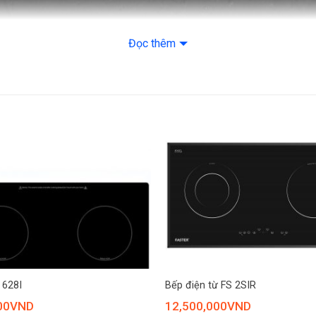
– Bảng điều khiển
Đọc thêm
– Chế độ ủ ấm W
Tính năng an toàn:
– Tự tắt bếp khi 
– Tự nhận diện kí
– Tự ngắt khi bếp
– Tính năng dừng 
– Cảnh báo mặt b
+
– Tự ngắt khi khô
 628I
Bếp điện từ FS 2SIR
– Khóa bảng điều 
00
VND
12,500,000
VND