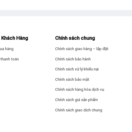
– Cảnh báo nồi c
Thông tin lắp đặt
Chiều dài dây điệ
 Khách Hàng
Chính sách chung
Kích thước – Khối
ua hàng
Chính sách giao hàng – lắp đặt
cm – Nặng 8.6 kg
thanh toán
Chính sách bảo hành
Kích thước lỗ đá:
Chính sách xử lý khiếu nại
Hãng: Kocher.
Chính sách bảo mật
Chính sách hàng hóa dịch vụ
Chính sách giá sản phẩm
Chính sách giao dịch chung