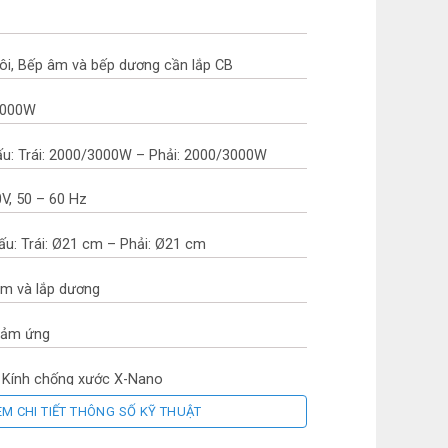
đôi, Bếp âm và bếp dương cần lắp CB
4000W
ấu: Trái: 2000/3000W – Phải: 2000/3000W
0V, 50 – 60 Hz
ấu: Trái: Ø21 cm – Phải: Ø21 cm
 âm và lắp dương
 Cảm ứng
: Kính chống xước X-Nano
EM CHI TIẾT THÔNG SỐ KỸ THUẬT
nấu: E.G.O (Đức)