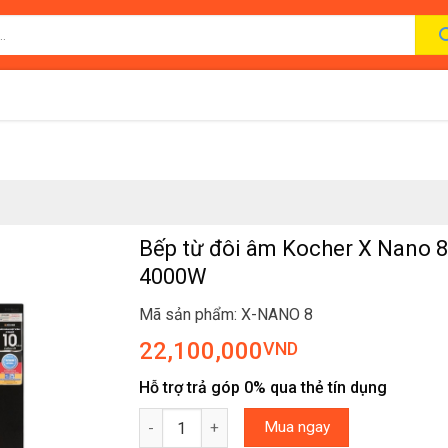
Bếp từ đôi âm Kocher X Nano 8
4000W
Mã sản phẩm: X-NANO 8
22,100,000
VND
Hỗ trợ trả góp 0% qua thẻ tín dụng
Bếp từ đôi âm Kocher X Nano 8 4000W số lượ
Mua ngay