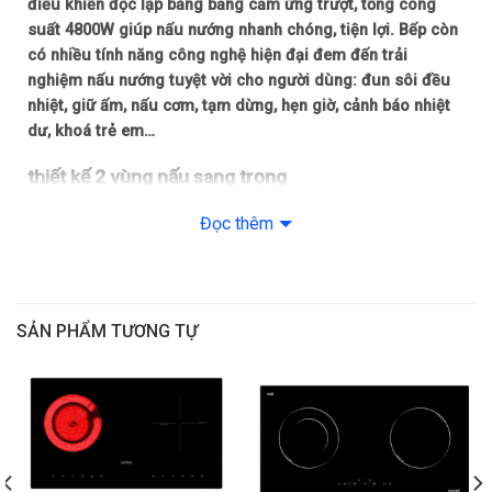
điều khiển độc lập bằng bảng cảm ứng trượt, tổng công
suất 4800W giúp nấu nướng nhanh chóng, tiện lợi. Bếp còn
có nhiều tính năng công nghệ hiện đại đem đến trải
nghiệm nấu nướng tuyệt vời cho người dùng: đun sôi đều
nhiệt, giữ ấm, nấu cơm, tạm dừng, hẹn giờ, cảnh báo nhiệt
dư, khoá trẻ em…
thiết kế 2 vùng nấu sang trọng
Bếp từ Canzy CZ I36912C Serial 8.0 được thiết kế lắp âm gọn
Đọc thêm
gàng, giúp tiết kiệm diện tích cho không gian căn bếp của
bạn. Đặc biệt, với mặt kính nguyên khối màu đen, được vát 4
cạnh và bo viền hợp kim tinh xảo, làm cho căn bếp của bạn
trở nên tinh tế, sang trọng hơn.
SẢN PHẨM TƯƠNG TỰ
2 vùng nấu tổng công suất 4800W, chế
độ
Booster gia nhiệt nhanh
Bếp từ Canzy CZ I36912C Serial 8.0 thiết kế 2 vùng nấu tổng
công suất 4800W, công suất mỗi vùng nấu 2000W đem đến
khả năng nấu nướng nhanh chóng, tiện lợi, tiết kiệm thời gian
cho người nội trợ.