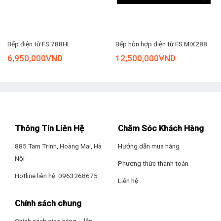
Đặc biệt, bếp còn có chức năng Booster gia nhiệt nhanh, khi
được kích hoạt thì công suất vùng nấu có thể tăng đến
2400W. Chỉ với một thao tác chạm, công suất vùng nấu được
Bếp điện từ FS 788HI
Bếp hỗn hợp điện từ FS MIX288
chọn sẽ đạt đến mức cực đại trong thời gian ngắn, giúp đẩy
6,950,000
VND
12,500,000
VND
nhanh tiến độ nấu nướng, lý tưởng khi cần đun sôi nước
nhanh hay xào rau giúp rau xanh hơn…
Thông Tin Liên Hệ
Chăm Sóc Khách Hàng
885 Tam Trinh, Hoàng Mai, Hà
Hướng dẫn mua hàng
Nội
Phương thức thanh toán
Hotline liên hệ: 0963268675
Liên hệ
Chính sách chung