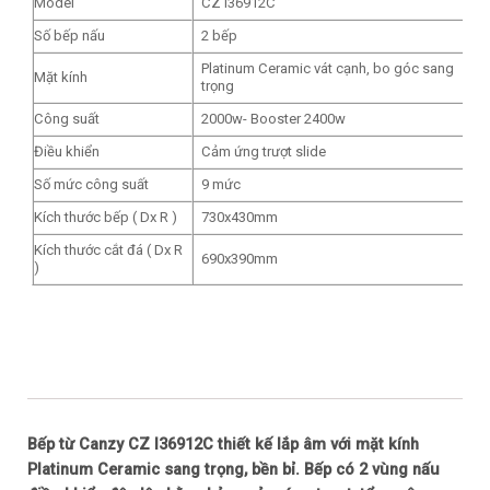
Model
CZ I36912C
Số bếp nấu
2 bếp
Platinum Ceramic vát cạnh, bo góc sang
Mặt kính
trọng
Công suất
2000w- Booster 2400w
Điều khiển
Cảm ứng trượt slide
Số mức công suất
9 mức
Kích thước bếp ( Dx R )
730x430mm
Kích thước cắt đá ( Dx R
690x390mm
)
Bếp từ Canzy CZ I36912C thiết kế lắp âm với mặt kính
Platinum Ceramic sang trọng, bền bỉ. Bếp có 2 vùng nấu