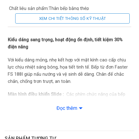
Chất liệu sản phẩm:
Thân bếp bằng thép
XEM CHI TIẾT THÔNG SỐ KỸ THUẬT
Màu sắc:
Đen họa tiết xanh
Số bếp nấu:
1 vùng nấu từ
Kiểu dáng sang trọng, hoạt động ổn định, tiết kiệm 30%
điện năng
Với kiểu dáng mỏng, nhẹ kết hợp với mặt kính cao cấp chịu
lực chịu nhiệt sáng bóng, họa tiết tinh tế. Bếp từ đơn Faster
FS 188I giúp nấu nướng và vệ sinh dễ dàng. Chân đế chắc
chắn, chống trơn trượt, an toàn.
Màn hình điều khiển Slide :
Các phím chức năng của bếp
được thiết kế cảm ứng ngay trên mắt bếp rất hiện đại, tiện
Đọc thêm
dụng. Đặc biệt ấn tượng với bảng điều khiển Silde trượt, Hiển
thị màn hình Led thiết kế ngay trên mặt bếp ở giữa vùng phím
chức năng nên bạn dễ dàng quan sát để điều chỉnh bếp.
Đa chức năng nấu nướng:
Với một chiếc bếp bạn vẫn có thể
SẢN PHẨM TƯƠNG TỰ