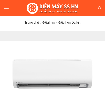
Skip
to
content
Trang chủ
/
Điều hòa
/
Điều hòa Daikin