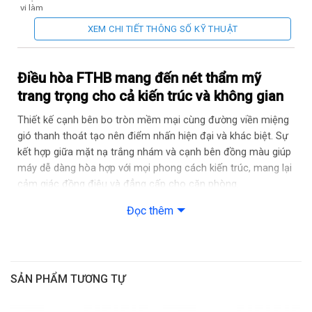
vi làm
2
lạnh
<=20
m
XEM CHI TIẾT THÔNG SỐ KỸ THUẬT
hiệu
quả*
Lạnh: 1,240
Điện
(130 ~ 1,460)
Điều hòa FTHB mang đến nét thẩm mỹ
năng
W
Sưởi: 800 (120
tiêu thụ
trang trọng cho cả kiến trúc và không gian
~ 800)
Tiết
Thiết kế cạnh bên bo tròn mềm mại cùng đường viền miệng
kiệm
★★★★★
gió thanh thoát tạo nên điểm nhấn hiện đại và khác biệt. Sự
điện
kết hợp giữa mặt nạ trắng nhám và cạnh bên đồng màu giúp
Hiệu
máy dễ dàng hòa hợp với mọi phong cách kiến trúc, mang lại
suất
năng
5.4
cảm giác đồng điệu và đẳng cấp cho căn phòng.
lượng
(CSPF)
Đọc thêm
Gentle Heating – Tính năng sưởi nhẹ
THÔNG TIN DÀN LẠNH
Khác biệt của điều hòa FTHB nằm ở khả năng sưởi ấm dịu
Model
FTHB35ZVMV
nhẹ, mang đến hơi ấm dễ chịu trong những ngày se lạnh, với
chế độ sưởi nhẹ hoạt động hiệu quả ở nơi có nhiệt độ ngoài
Kích thước (Cao x Rộng x Dài)
mm
291 × 775 × 242
SẢN PHẨM TƯƠNG TỰ
trời từ 7°C trở lên. Phù hợp cho vùng Bắc Trung Bộ, Đồng
Trọng lượng
kg
9
bằng sông Hồng và các khu vực có nhiệt độ thấp nhất không
Lạnh: 37 / 33 / 28 /