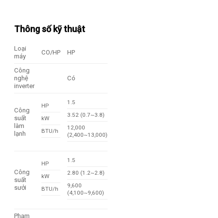
Thông số kỹ thuật
Loại
CO/HP
HP
máy
Công
nghệ
Có
inverter
1.5
HP
Công
3.52 (0.7~3.8)
suất
kW
làm
12,000
BTU/h
lạnh
(2,400~13,000)
1.5
HP
Công
2.80 (1.2~2.8)
kW
suất
9,600
sưởi
BTU/h
(4,100~9,600)
Phạm