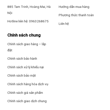
885 Tam Trinh, Hoàng Mai, Hà
Hướng dẫn mua hàng
Nội
Phương thức thanh toán
Hotline liên hệ: 0963268675
Liên hệ
Chính sách chung
Chính sách giao hàng – lắp
đặt
Chính sách bảo hành
Chính sách xử lý khiếu nại
Tiết Kiệm Năng Lượng 3 Sao
Chính sách bảo mật
Nhãn năng lượng đạt chuẩn 3 sao nhờ vào sự cải tiến công
nghệ máy nén và linh kiện cao cấp. Chỉ số hiệu suất năng
Chính sách hàng hóa dịch vụ
lượng CSPF đến 3.71 (dòng FTF/ATF 35) giúp giảm đến 20%
Chính sách giá sản phẩm
chi phí điện.(*)
Chính sách giao dịch chung
(*) Dữ liệu được so sánh dựa trên model FTF/ATF 35 &