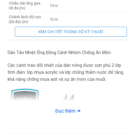
Chiều dài ống gas
15 m
tối đa (m)
Chênh lệch độ cao
12 m
(tối đa) (m)
Hiệu suất năng
XEM CHI TIẾT THÔNG SỐ KỸ THUẬT
3.62
lượng CSPF
Nhãn năng lượng tiết
3 sao
kiệm điện
Dàn Tản Nhiệt Ống Đồng Cánh Nhôm Chống Ăn Mòn
DÀN LẠNH
Các cánh trao đổi nhiệt của dàn nóng được sơn phủ 2 lớp
Model dàn lạnh
FTF25XAV1V
tĩnh điện: lớp nhựa acrylic và lớp chống thấm nước để tăng
Kích thước dàn lạnh
28.3 x 77 x 24.2 cm
khả năng chống mưa axit và sự ăn mòn của muối.
(mm)
Trọng lượng dàn
9 Kg
lạnh (Kg)
DÀN NÓNG
Đọc thêm
Model dàn nóng
RF25XAV1V
Kích thước dàn nóng
41.8 x 69.5 x 24.4 cm
(mm)
Trọng lượng dàn