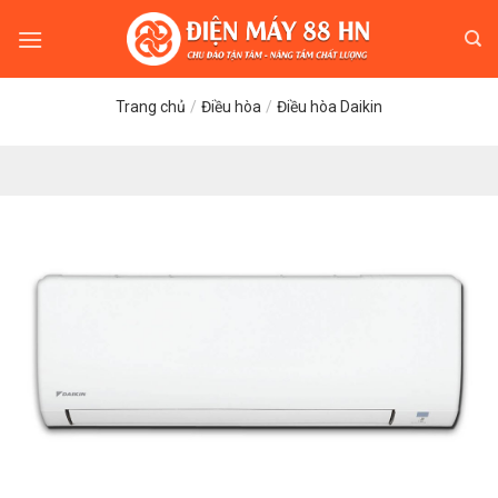
Skip
to
content
Trang chủ
/
Điều hòa
/
Điều hòa Daikin