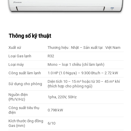
Thông số kỹ thuật
Xuất xứ
Thương hiệu : Nhật – Sản xuất tại : Việt Nam
Loại Gas lạnh
R32
Loại máy
Mono – loại 1 chiều (chỉ làm lạnh)
Công suất làm lạnh
1.0 HP (1.0 Ngựa) – 9.300 Btu/h – 2.72 kW
Diện tích 10 – 15 m² hoặc từ 30 – 45 m³ khí
Sử dụng cho phòng
(thích hợp cho phòng ngủ)
Nguồn điện
1pha, 220V, 50Hz
(Ph/V/Hz)
Công suất tiêu thụ
0.798 kW
điện
Kích thước ống đồng
6/10
Gas (mm)