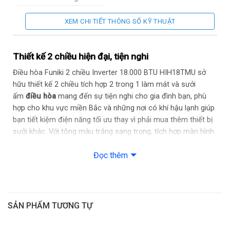
5 sao (Hiệu
Nhãn năng
suất năng
XEM CHI TIẾT THÔNG SỐ KỸ THUẬT
lượng
lượng 5.4)
Tự động báo
Tiện ích
lỗi
Thiết kế 2 chiều hiện đại, tiện nghi
Công nghệ
Chế độ ECO
Điều hòa Funiki 2 chiều Inverter 18.000 BTU HIH18TMU sở
tiết kiệm điện
hữu thiết kế 2 chiều tích hợp 2 trong 1 làm mát và sưởi
Công nghệ
Chế độ làm
ấm
điều hòa
mang đến sự tiện nghi cho gia đình bạn, phù
làm lạnh
lạnh nhanh
nhanh
Turbo
hợp cho khu vực miền Bắc và những nơi có khí hậu lạnh giúp
bạn tiết kiệm điện năng tối ưu thay vì phải mua thêm thiết bị
Đảo chiều lên
Chế độ gió
xuống
sưởi khác. Với tông màu trắng sang trọng, tích hợp màn hình
LCD giúp bạn dễ dàng theo dõi nhiệt độ trong phòng.
Kích thước
957 x 213 x
dàn lạnh
302 mm
Đọc thêm
Trọng lượng
10 kg
dàn lạnh
Kích thước
805 x 330 x
dàn nóng
554 mm
SẢN PHẨM TƯƠNG TỰ
Trọng lượng
32.7 kg
dàn nóng