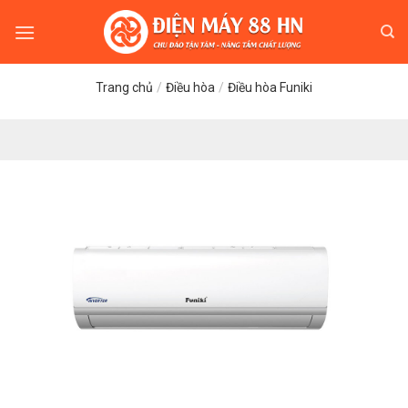
Skip
to
content
Trang chủ
/
Điều hòa
/
Điều hòa Funiki