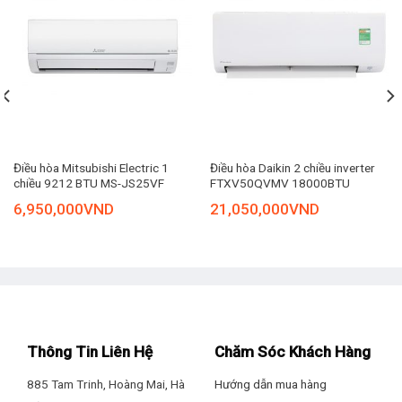
Loại Gas sử
R-32
dụng
Tối thiểu: 4m |
Chiều dài lắp
Tiêu chuẩn:
đặt ống đồng
5m | Tối đa:
25m
Với công suất 18.000 BTU
điều hòa Funiki
sẽ là sự lựa chọn
Chiều cao lắp
phù hợp cho căn phòng có diện tích từ 20 – 30m2 như:
đặt tối đa
Tối thiểu: 10m
phòng ngủ, phòng khách,…
giữa cục
| Tối đa: 20m
nóng-lạnh
Điều hòa Mitsubishi Electric 1
Điều hòa Daikin 2 chiều inverter
chiều 9212 BTU MS-JS25VF
FTXV50QVMV 18000BTU
Công nghệ Inverter tiết kiệm điện năng hiệu quả
Năm ra mắt
2022
6,950,000
VND
21,050,000
VND
Thông Tin Liên Hệ
Chăm Sóc Khách Hàng
885 Tam Trinh, Hoàng Mai, Hà
Hướng dẫn mua hàng