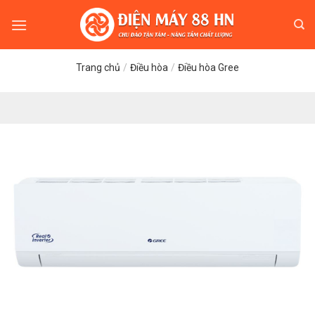
Skip
to
content
Trang chủ
/
Điều hòa
/
Điều hòa Gree