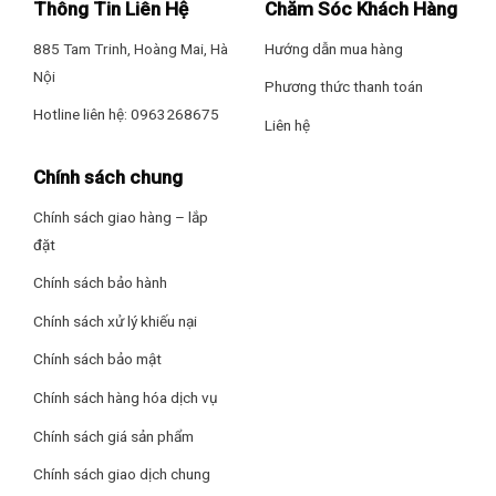
Thông Tin Liên Hệ
Chăm Sóc Khách Hàng
Kích thước dàn lạnh: Dài 81 cm – Cao 26 cm – Dày 19 cm
885 Tam Trinh, Hoàng Mai, Hà
Hướng dẫn mua hàng
Nội
Khối lượng dàn lạnh: 8 kg
Phương thức thanh toán
Hotline liên hệ: 0963268675
Liên hệ
*Hình ảnh chỉ mang tính chất minh họa
Kích thước dàn nóng: Dài 73.2 cm – Cao 55.5 cm – Dày 33 cm
Chính sách chung
Công nghệ làm lạnh
Khối lượng dàn nóng: 23 kg
– Máy lạnh Gree có công suất
12.000 BTU
, máy làm lạnh hiệu
Chính sách giao hàng – lắp
Dòng điện vào: Dàn nóng
quả trong không gian từ
15 – 20m² (40 đến 60m³)
.
đặt
Dòng điện hoạt động: 1 pha
–
Chế độ Turbo
hỗ trợ tăng tốc độ làm lạnh trong thời gian
Chính sách bảo hành
ngắn – phù hợp khi bạn muốn nhanh chóng có được không
Chính sách xử lý khiếu nại
Số lượng kết nối dàn lạnh tối đa: 1
gian mát mẻ sau khi trở về nhà.
Chính sách bảo mật
Hãng: Gree.
Chính sách hàng hóa dịch vụ
Chính sách giá sản phẩm
Chính sách giao dịch chung