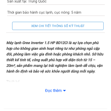
Sản xuất tại: Trung Quốc
Thời gian bảo hành cục lạnh, cục nóng: 5 năm
Thời gian bảo hành máy nén: 10 năm
XEM CHI TIẾT THÔNG SỐ KỸ THUẬT
Chất liệu dàn tản nhiệt: Ống dẫn gas bằng Đồng – Lá tản nhiệt
bằng Nhôm
Máy lạnh Gree Inverter 1.5 HP BD12CI là sự lựa chọn phù
hợp cho không gian sinh hoạt riêng tư như phòng ngủ cặp
Loại Gas: R-32
đôi, phòng làm việc gia đình hoặc phòng khách nhỏ. Sở hữu
thiết kế tinh tế, công suất phù hợp với diện tích từ 15 –
Mức tiêu thụ điện năng
20m², sản phẩm mang lại trải nghiệm làm lạnh dễ chịu, vận
hành ổn định và bảo vệ sức khỏe người dùng mỗi ngày.
Tiêu thụ điện: 1.17 kW/h
Thiết kế
Công nghệ tiết kiệm điện: Real Inverter
Dàn lạnh
Đọc thêm
Khả năng lọc không khí
– Dàn lạnh được thiết kế đơn giản nhưng sang trọng với màu
trắng hiện đại, dễ dàng kết hợp cùng nội thất phòng ngủ
Lọc bụi, kháng khuẩn, khử mùi: Màng lọc kháng khuẩn mật độ