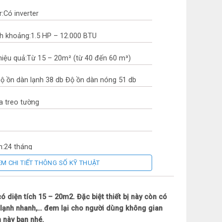
r:
Có inverter
h khoảng:
1.5 HP – 12.000 BTU
hiệu quả:
Từ 15 – 20m² (từ 40 đến 60 m³)
ộ ồn dàn lạnh 38 db Độ ồn dàn nóng 51 db
a treo tường
h:
24 tháng
EM CHI TIẾT THÔNG SỐ KỸ THUẬT
Lan
m điện:
Công nghệ Inverter
diện tích 15 – 20m2. Đặc biệt thiết bị này còn có
àm lạnh nhanh,… đem lại cho người dùng không gian
ợng gió trong nhà 550 m3/h
 này bạn nhé.