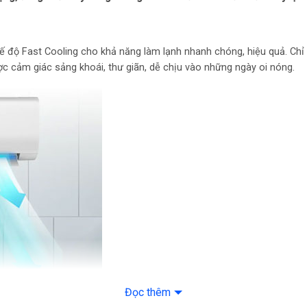
Kích thước – Khối 
kg
ộ Fast Cooling cho khả năng làm lạnh nhanh chóng, hiệu quả. Chỉ cầ
Kích thước – Khối
ược cảm giác sảng khoái, thư giãn, dễ chịu vào những ngày oi nóng.
21 kg
Tiện ích:
Chế độ ng
điện, Chức năng tự
Đọc thêm