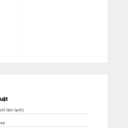
huật
(chỉ làm lạnh)
nse