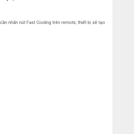
lượng dàn lạnh:
818×270×217 mm Khối lượng 8
n nhấn nút Fast Cooling trên remote, thiết bị sẽ tạo
 lượng dàn nóng:
660×482×240 mm Khối lượng
ủ đêm tránh buốt, Tự khởi động lại khi có
 làm sạch , Hiển thị màn hình điện tử