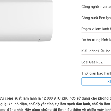
Công nghệ inverte
Công suất làm lạn
Phạm vi làm lạnh 
Độ ồn trung bình:
Đ
Kiểu dáng:
Điều hò
Loại Gas:
R32
Thời gian bảo hàn
X
Nơi sản xuất:
Thái 
Công nghệ tiết kiệ
công suất làm lạnh là 12.000 BTU, phù hợp sử dụng cho phòng có 
ng lại khi có điện, chế độ yên tĩnh, tự làm sạch dàn lạnh, chế độ l
Chế độ gió:
Lưu lư
ng, đáng nhớ. Hãy cùng chúng tôi tìm hiểu thêm về chiếc máy lạnh