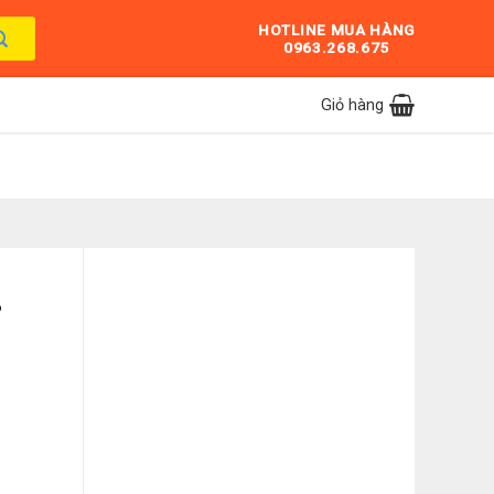
HOTLINE MUA HÀNG
0963.268.675
Giỏ hàng
B
R4RYDTU00B số lượng