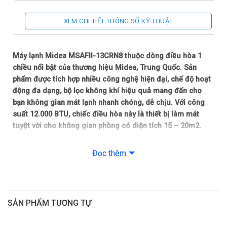
Mức tiêu thụ điện năng
XEM CHI TIẾT THÔNG SỐ KỸ THUẬT
Công suất tiêu thụ: 1.030W
Máy lạnh Midea MSAFII-13CRN8 thuộc dòng điều hòa 1
Nhãn năng lượng tiết kiệm: 3 sao
chiều nổi bật của thương hiệu Midea, Trung Quốc. Sản
phẩm được tích hợp nhiều công nghệ hiện đại, chế độ hoạt
CSPF: 3.62
động đa dạng, bộ lọc không khí hiệu quả mang đến cho
bạn không gian mát lạnh nhanh chóng, dễ chịu. Với công
Công nghệ làm lạnh
suất 12.000 BTU, chiếc điều hòa này là thiết bị làm mát
tuyệt vời cho không gian phòng có diện tích 15 – 20m2.
Công nghệ làm lạnh: Turbo
Kiểu dáng sang trọng, màu sắc trang nhã
Đọc thêm
Tiện ích
Điều hòa Midea MSAFII-13CRN8 sở hữu thiết kế hiện đại với
tông màu trắng trang nhã, phù hợp với nhiều không gian nội
Kháng khuẩn, khử mùi: Bộ lọc bụi HD
thất khác nhau. Dàn lạnh có kiểu dáng hình chữ nhật nằm
ngang gọn gàng, lắp đặt treo tường dễ dàng giúp bạn tối ưu
Tính năng: Chế độ Sleep, Chức năng Follow Me, Hẹn giờ
SẢN PHẨM TƯƠNG TỰ
diện tích sử dụng hiệu quả.
Bật/Tắt, Tự khởi động lại khi có điện, Tự làm sạch dàn lạnh