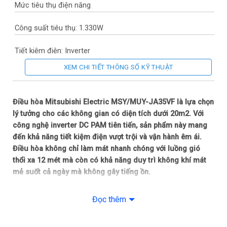
Mức tiêu thụ điện năng
Công suất tiêu thụ: 1.330W
Tiết kiệm điện: Inverter
XEM CHI TIẾT THÔNG SỐ KỸ THUẬT
CSPF: 5.49
Cường độ dòng điện: 6.4A
Điều hòa Mitsubishi Electric MSY/MUY-JA35VF là lựa chọn
lý tưởng cho các không gian có diện tích dưới 20m2. Với
Tiện ích
công nghệ inverter DC PAM tiên tiến, sản phẩm này mang
đến khả năng tiết kiệm điện vượt trội và vận hành êm ái.
Năng suất tách ẩm: 1.2 lít/giờ
Điều hòa không chỉ làm mát nhanh chóng với luồng gió
thổi xa 12 mét mà còn có khả năng duy trì không khí mát
Tính năng: Chế độ hút ẩm
mẻ suốt cả ngày mà không gây tiếng ồn.
Thông số kích thước/Lắp đặt
Tiêu thụ ít điện năng
Đọc thêm
Điều hòa Mitsubishi Electric MSY/MUY-JA35VF sử dụng
Kiểu lắp đặt: Treo tường
công nghệ DC PAM inverter giúp tiết kiệm năng lượng tối ưu,