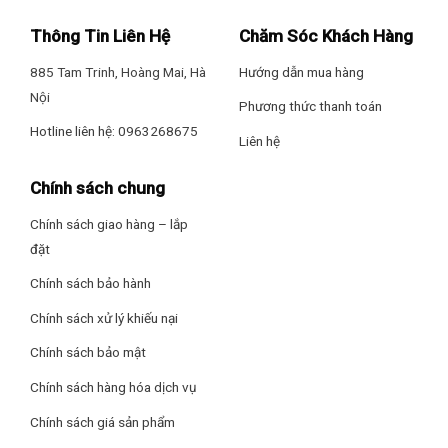
năng này giúp duy trì sự sạch sẽ của không khí, bảo vệ sức
Năm ra mắt: 2026
khỏe người sử dụng và kéo dài tuổi thọ sản phẩm.
Thông Tin Liên Hệ
Chăm Sóc Khách Hàng
Thương hiệu: Mitsubishi Electric
MSY/MUY-JA35VF là lựa chọn tuyệt vời cho những không
885 Tam Trinh, Hoàng Mai, Hà
Hướng dẫn mua hàng
gian có diện tích dưới 20m2. Với công nghệ inverter tiên tiến,
Nội
Xuất xứ thương hiệu: Nhật Bản
Phương thức thanh toán
khả năng tiết kiệm điện và nhiều tính năng bảo vệ, sản phẩm
Hotline liên hệ: 0963268675
này không chỉ giúp làm mát nhanh chóng mà còn bảo vệ
Liên hệ
Sản xuất tại: Thái Lan
sức khỏe người sử dụng.
Chính sách chung
Bảo hành: 24 tháng theo chính sách Hãng
Chính sách giao hàng – lắp
đặt
Chính sách bảo hành
Chính sách xử lý khiếu nại
Chính sách bảo mật
Chính sách hàng hóa dịch vụ
Chính sách giá sản phẩm