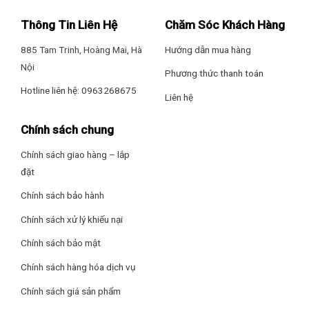
– Chức năng khử ẩm
Thông Tin Liên Hệ
Chăm Sóc Khách Hàng
– Hoạt động siêu êm Quiet
885 Tam Trinh, Hoàng Mai, Hà
Hướng dẫn mua hàng
Nội
– Hẹn giờ bật, tắt máy
Phương thức thanh toán
Hotline liên hệ: 0963268675
Liên hệ
– Tự khởi động lại khi có điện
Chính sách chung
– Nắp dàn lạnh có thể tháo rời, dễ dàng vệ sinh
Chính sách giao hàng – lắp
Thông số kích thước/lắp đặt
*Hình ảnh chỉ mang tính chất minh họa
đặt
Kích thước dàn lạnh: Dài 106 cm – Cao 29.5 cm – Dày 24.9 cm
Dàn nóng
Chính sách bảo hành
Chính sách xử lý khiếu nại
Dàn nóng được thiết kế chắc chắn nhằm bảo vệ các linh kiện
Khối lượng dàn lạnh: 12 kg
bên trong trước những tác động từ môi trường bên ngoài.
Chính sách bảo mật
Nhờ vậy, thiết bị có thể duy trì hiệu suất hoạt động ổn định
Kích thước dàn nóng: Dài 91.3 cm – Cao 61.9 cm – Dày 35.7
Chính sách hàng hóa dịch vụ
trong thời gian dài.
cm
Chính sách giá sản phẩm
Bên cạnh đó, máy còn sử dụng ống dẫn gas bằng đồng kết
Khối lượng dàn nóng: 33 kg