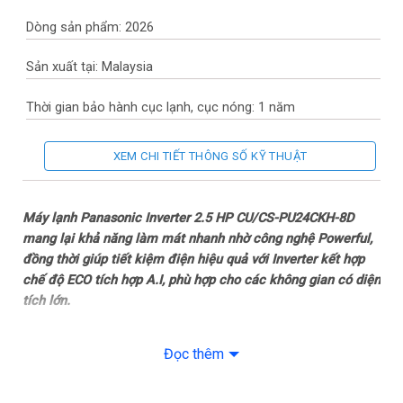
Dòng sản phẩm: 2026
Sản xuất tại: Malaysia
Thời gian bảo hành cục lạnh, cục nóng: 1 năm
Thời gian bảo hành máy nén: Máy nén 12 năm
XEM CHI TIẾT THÔNG SỐ KỸ THUẬT
Chất liệu dàn tản nhiệt: Ống dẫn gas bằng Đồng – Lá tản nhiệt
bằng Nhôm phủ BlueFin
Máy lạnh Panasonic Inverter 2.5 HP CU/CS-PU24CKH-8D
mang lại khả năng làm mát nhanh nhờ công nghệ Powerful,
Loại Gas: R-32
đồng thời giúp tiết kiệm điện hiệu quả với Inverter kết hợp
chế độ ECO tích hợp A.I, phù hợp cho các không gian có diện
Mức tiêu thụ điện năng
tích lớn.
Tiêu thụ điện: 1.8 kWh
Tổng quan thiết kế
Đọc thêm
Dàn lạnh
Công nghệ tiết kiệm điện: Inverter ECO tích hợp A.I