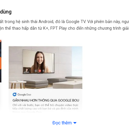
Wifi, Bluetooth
ễ dùng
Jack cắm:
 trong hệ sinh thái Android, đó là Google TV. Với phiên bản này, ngườ
LAN
ện thể thao hấp dẫn từ K+, FPT Play cho đến những chương trình giải
Công suất loa:
20W
Số lượng loa:
2 loa
Tính năng
Hệ điều hành:
Google TV
Tiện ích:
Chiếu màn hình điệ
Tìm kiếm bằng giọ
Đọc thêm