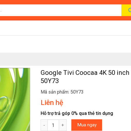
Google Tivi Coocaa 4K 50 inch
50Y73
Mã sản phẩm: 50Y73
Liên hệ
Hỗ trợ trả góp 0% qua thẻ tín dụng
Google Tivi Coocaa 4K 50 inch 50Y73 số lượn
Mua ngay