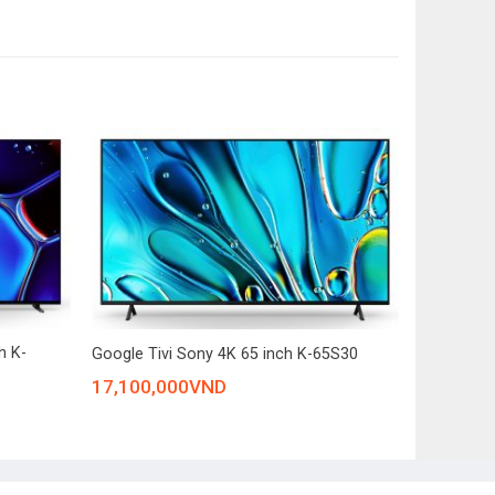
 trọng lượng
n đế:
x 27.4cm
(Ngang x cao x dày)
ảo hành
ệu:
+
toàn. Ngoài ra, người dùng cũng có thể dễ dàng chia
h K-
Google Tivi Sony 4K 65 inch K-65S30
17,100,000
VND
ại không chỉ giúp tăng cường tính thẩm mỹ mà còn cải