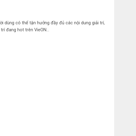
i dùng có thể tận hưởng đầy đủ các nội dung giải trí,
 trí đang hot trên VieON…
n thoại lên tivi, Điều khiển TV bằng điện thoại,
ng nói