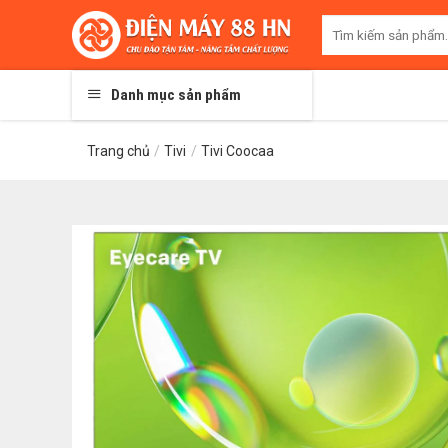
Skip
Tìm
to
kiếm:
content
Danh mục sản phẩm
Trang chủ
/
Tivi
/
Tivi Coocaa