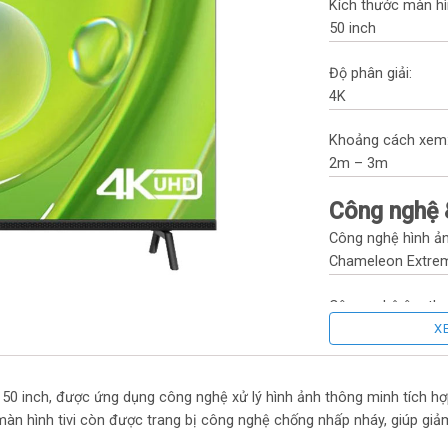
Kích thước màn hì
50 inch
Độ phân giải:
4K
Khoảng cách xem
2m – 3m
Công nghệ 
Công nghệ hình ản
Chameleon Extreme
Công nghệ âm tha
X
Dolby Audio, DTS
Bluetooth:
 50 inch, được ứng dụng công nghệ xử lý hình ảnh thông minh tích h
Bluetooth 5.1
màn hình tivi còn được trang bị công nghệ chống nhấp nháy, giúp giả
Kết nối