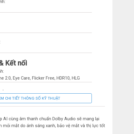
nh:
:
& Kết nối
h:
 2.0, Eye Care, Flicker Free, HDR10, HLG
nh:
EM CHI TIẾT THÔNG SỐ KỸ THUẬT
 Studio Sound
ợp AI cùng âm thanh chuẩn Dolby Audio sẽ mang lại
m mỏi mắt do ánh sáng xanh, bảo vệ mắt và thị lực tốt