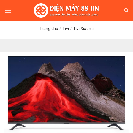
Skip
to
content
Trang chủ
/
Tivi
/
Tivi Xiaomi