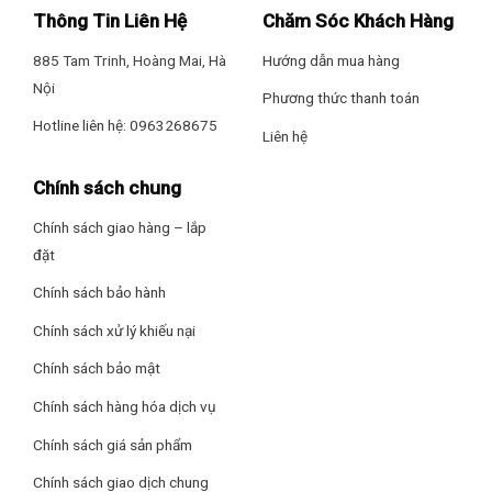
Thông Tin Liên Hệ
Chăm Sóc Khách Hàng
– Prime Video
885 Tam Trinh, Hoàng Mai, Hà
Hướng dẫn mua hàng
Công nghệ âm thanh
Nội
Phương thức thanh toán
Hotline liên hệ: 0963268675
Liên hệ
Tổng công suất loa: 20W
Chính sách chung
Số lượng loa: 2 loa
Chính sách giao hàng – lắp
Âm thanh vòm: Dolby Audio
đặt
– DTS-X
Chính sách bảo hành
Chính sách xử lý khiếu nại
– DTS Virtual:X
Chính sách bảo mật
Cổng kết nối
Chính sách hàng hóa dịch vụ
Kết nối Internet: Wi-Fi Cổng mạng LAN
Phần khung kim loại thanh thoát, sắc sảo mang lại nét sang
Chính sách giá sản phẩm
trọng, hiện đại, phù hợp với nhiều phong cách nội thất. Người
Kết nối không dây: Bluetooth 5.0
Chính sách giao dịch chung
dùng có thể lắp đặt treo tường để mở rộng không gian hoặc