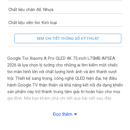
Chất liệu chân đế: Nhựa
Chất liệu viền tivi: Kim loại
Nơi sản xuất: Việt Nam
XEM CHI TIẾT THÔNG SỐ KỸ THUẬT
Năm ra mắt: 2025
Google Tivi Xiaomi A Pro QLED 4K 75 inch L75MB-APSEA
Công nghệ hình ảnh
2026 là lựa chọn lý tưởng cho những ai tìm kiếm một chiếc
tivi màn hình lớn với chất lượng hình ảnh và âm thanh vượt
Công nghệ hình ảnh: Tăng cường chuyển động MEMC
trội. Thiết kế sang trọng, công nghệ QLED hiện đại, hệ điều
hành Google TV thân thiện và khả năng kết nối đa dạng khiến
– HDR10+
sản phẩm này trở thành trung tâm giải trí hoàn hảo cho mọi
gia đình. Mời bạn khám phá chi tiết qua bài viết sau đây.
– Công nghệ màn hình chấm lượng tử Quantum Dot
Đọc thêm
– FilmMaker Mode
Bộ xử lý: Bộ xử lý Mali-G52 MC1