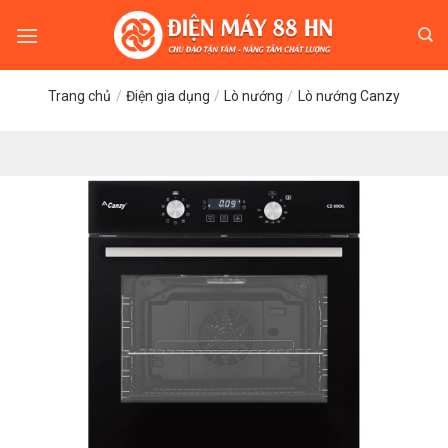
Skip
to
content
Trang chủ
/
Điện gia dụng
/
Lò nướng
/
Lò nướng Canzy