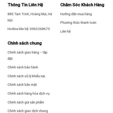
cm – Nặng 12.7 kg
Thông Tin Liên Hệ
Chăm Sóc Khách Hàng
Kích thước khoang lò: Ngang 33 cm – Cao 21.1 cm – Sâu 32.4
885 Tam Trinh, Hoàng Mai, Hà
Hướng dẫn mua hàng
cm
Nội
Phương thức thanh toán
Chức năng đa dạng, công suất vi sóng 900W, nướng 1500W
Hotline liên hệ: 0963268675
Hãng: Samsung
Liên hệ
Lò vi sóng trang bị các chức năng nấu, hâm nóng, rã
đông, nướng, nhiều mức công suất từ cho bạn nấu ăn tiện
Chính sách chung
lợi, nhanh chóng.
Chính sách giao hàng – lắp
Xem thêm: Cách sử dụng lò vi sóng để nướng
đặt
Đặc biệt, lò được thiết lập chức năng chiên nướng không
Chính sách bảo hành
dầu Grill Fry cho thức ăn được chiên nướng ngon mà không
Chính sách xử lý khiếu nại
cần sử dụng đến dầu mỡ, vừa chống ngán vừa tốt cho sức
khỏe của gia đình bạn hơn.
Chính sách bảo mật
Chính sách hàng hóa dịch vụ
Chính sách giá sản phẩm
Chính sách giao dịch chung