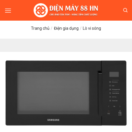
Skip
to
content
Trang chủ
/
Điện gia dụng
/
Lò vi sóng