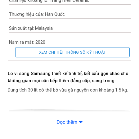
Chất liệu khoang lò: Tráng men Ceramic
Thương hiệu của: Hàn Quốc
Sản xuất tại: Malaysia
Năm ra mắt: 2020
XEM CHI TIẾT THÔNG SỐ KỸ THUẬT
Chức năng
Chức năng chính: Rã đông, hâm, nấu, nướng
Lò vi sóng Samsung thiết kế tinh tế, kết cấu gọn chắc cho
không gian mọi căn bếp thêm đẳng cấp, sang trọng
Chức năng khác: Có nướng
Dung tích 30 lít có thể bỏ vừa gà nguyên con khoảng 1.5 kg.
– Hệ thống TDS: phân bổ vi sóng theo 3 hướng nhờ 3 ăng ten ở
bên cạnh giúp nấu ăn tốt hơn
– Thực đơn nấu tự động
Đọc thêm
– Tính năng chiên nướng không dầu (Grill Fry)