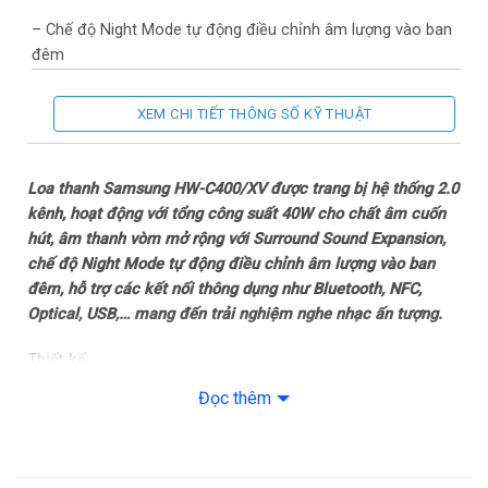
– Chế độ Night Mode tự động điều chỉnh âm lượng vào ban
đêm
– Surround Sound Expansion
XEM CHI TIẾT THÔNG SỐ KỸ THUẬT
Tiện ích: One Remote Control
Loa thanh Samsung HW-C400/XV được trang bị hệ thống 2.0
Kết nối
kênh, hoạt động với tổng công suất 40W cho chất âm cuốn
hút, âm thanh vòm mở rộng với Surround Sound Expansion,
Kết nối không dây: BluetoothNFC
chế độ Night Mode tự động điều chỉnh âm lượng vào ban
đêm, hỗ trợ các kết nối thông dụng như Bluetooth, NFC,
Kết nối khác: OpticalUSB
Optical, USB,… mang đến trải nghiệm nghe nhạc ấn tượng.
Thông tin sản phẩm
Thiết kế
–
Loa Samsung HW-C400/XV
có thiết kế không dây tinh
Đọc thêm
Kích thước loa thanh: Ngang 64.1 cm – Sâu 10.7 cm – Cao
giản,
gam màu đen sang trọng
và tinh tế, dễ dàng kết hợp
6.65 cm – Nặng 2 kg
với nhiều không gian nội thất khác nhau, tăng tính sang trọng
cho khu vực bố trí.
Tổng số lượng loa Treble: 2 loa