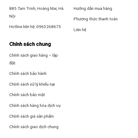
Công suất
885 Tam Trinh, Hoàng Mai, Hà
Hướng dẫn mua hàng
– Loa thanh Samsung có hệ thống âm thanh
2.0 kênh
,
tổng
Nội
Phương thức thanh toán
công suất 40W
mang đến trải nghiệm âm thanh sống động,
Hotline liên hệ: 0963268675
cuốn hút.
Liên hệ
Chính sách chung
Chính sách giao hàng – lắp
đặt
Chính sách bảo hành
Chính sách xử lý khiếu nại
Chính sách bảo mật
Chính sách hàng hóa dịch vụ
Công nghệ âm thanh
Chính sách giá sản phẩm
–
Chế độ Voice Enhancement
với tính năng tự động tăng âm
Chính sách giao dịch chung
lượng thoại theo môi trường, EQ tối ưu âm thanh theo nội