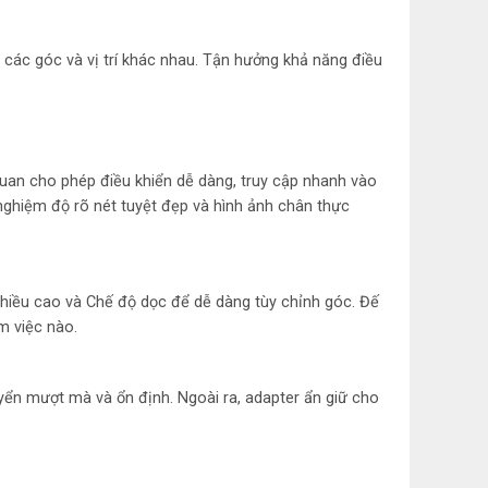
0
 các góc và vị trí khác nhau. Tận hưởng khả năng điều
S
00:1
uan cho phép điều khiển dễ dàng, truy cập nhanh vào
nghiệm độ rõ nét tuyệt đẹp và hình ảnh chân thực
:9
x HDMI, 3 x USB-C, 2 x USB-C Downstream, 1 x USB-C
stream (65W Power Delivery)
chiều cao và Chế độ dọc để dễ dàng tùy chỉnh góc. Đế
m việc nào.
 tháng
ệt Nam
yển mượt mà và ổn định. Ngoài ra, adapter ẩn giữ cho