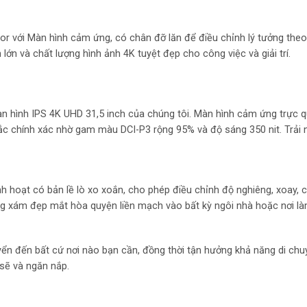
Độ sáng
28
(cd/m²):
r với Màn hình cảm ứng, có chân đỡ lăn để điều chỉnh lý tưởng theo
IP
Tấm nền:
ớn và chất lượng hình ảnh 4K tuyệt đẹp cho công việc và giải trí.
10
Độ tương phản:
Thời gian đáp
n hình IPS 4K UHD 31,5 inch của chúng tôi. Màn hình cảm ứng trực q
5
ứng (ms):
ắc chính xác nhờ gam màu DCI-P3 rộng 95% và độ sáng 350 nit. Trải 
16
Tỉ lệ màn hình:
2 
Cổng kết nối:
Up
h hoạt có bản lề lò xo xoắn, cho phép điều chỉnh độ nghiêng, xoay, 
g xám đẹp mắt hòa quyện liền mạch vào bất kỳ ngôi nhà hoặc nơi là
24
Bảo hành
Vi
Xuất xứ
yển đến bất cứ nơi nào bạn cần, đồng thời tận hưởng khả năng di chu
sẽ và ngăn nắp.