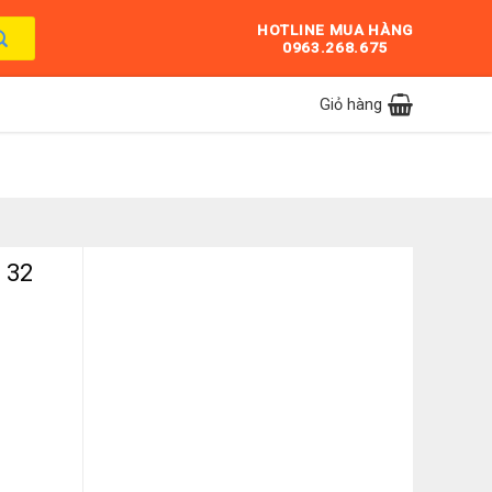
HOTLINE MUA HÀNG
0963.268.675
Giỏ hàng
 32
9SA‑W số lượng