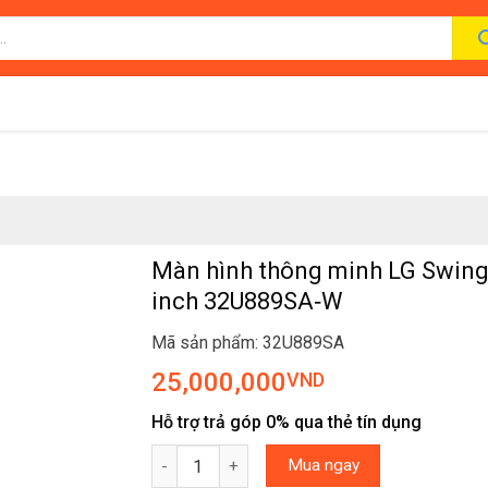
Màn hình thông minh LG Swing
inch 32U889SA‑W
Mã sản phẩm: 32U889SA
25,000,000
VND
Hỗ trợ trả góp 0% qua thẻ tín dụng
Màn hình thông minh LG Swing 32 inch 32U88
Mua ngay