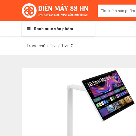
Skip
Tìm
to
kiếm:
content
Danh mục sản phẩm
Trang chủ
/
Tivi
/
Tivi LG