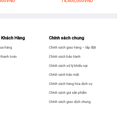
000
VND
14,400,000
VND
PC thông qua Remote PC. Chức năng này cho phép bạn sử dụng nhiều
tất cả đều không cần PC.
 Khách Hàng
Chính sách chung
ua hàng
Chính sách giao hàng – lắp đặt
thanh toán
Chính sách bảo hành
nội dung khác nhau thông qua các ứng dụng như Netflix, Prime Video
hám phá các ứng dụng như Thể thao, Trò chơi và LG Fitness, đồng thờ
Chính sách xử lý khiếu nại
g màu trắng giúp tăng sự sống động, trong khi loa stereo 5Wx2 man
Chính sách bảo mật
Chính sách hàng hóa dịch vụ
Chính sách giá sản phẩm
Chính sách giao dịch chung
G Smart Monitor. Truy cập trò chơi trên đám mây trực tiếp từ Trang 