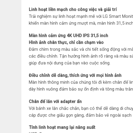
Linh hoạt liền mạch cho công việc và giải trí
Trải nghiệm sự linh hoạt mạnh mẽ với LG Smart Monito
khiển màn hình cảm ứng mượt mà, màn hình 31,5 inch l
Màn hình cảm ứng 4K UHD IPS 31,5 inch
Hình ảnh chân thực, chỉ cần chạm vào
Đắm chìm trong màu sắc và chi tiết sống động với mà
các điều chỉnh. Tận hưởng hình ảnh rõ ràng và màu s
giúp đưa nội dung của bạn vào cuộc sống.
Điều chỉnh dễ dàng, thích ứng với mọi hình ảnh
Màn hình thông minh của chúng tôi đi kèm chân đế lin
dày hình vuông đảm bảo sự ổn định và tông màu trắn
Chân đế lăn với adapter ẩn
Với bánh xe lăn chắc chắn, bạn có thể dễ dàng di chu
cáp được che giấu gọn gàng, đảm bảo vẻ ngoài sạch 
Tính linh hoạt mang lại năng suất