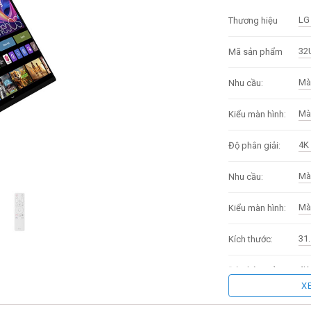
LG
Thương hiệu
32
Mã sản phẩm
Mà
Nhu cầu:
Mà
Kiểu màn hình:
4K
Độ phân giải:
Mà
Nhu cầu:
Mà
Kiểu màn hình:
31.
Kích thước:
4K
Độ phân giải:
X
Tần số quét
60
(Hz):