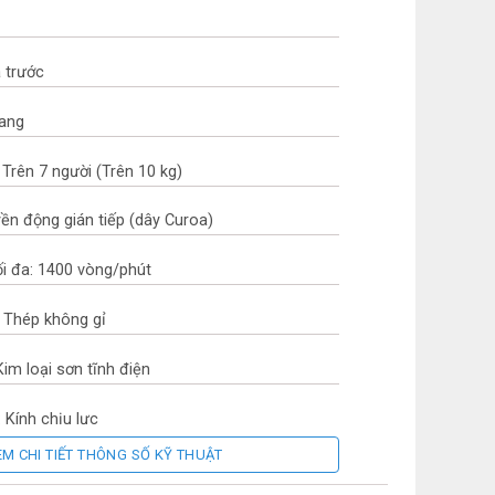
a trước
gang
Trên 7 người (Trên 10 kg)
yền động gián tiếp (dây Curoa)
ối đa: 1400 vòng/phút
t: Thép không gỉ
Kim loại sơn tĩnh điện
 Kính chịu lực
EM CHI TIẾT THÔNG SỐ KỸ THUẬT
 Nam