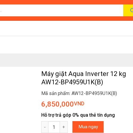
Máy giặt Aqua Inverter 12 kg
AW12-BP4959U1K(B)
Mã sản phẩm: AW12-BP4959U1K(B)
6,850,000
VND
Hỗ trợ trả góp 0% qua thẻ tín dụng
Máy giặt Aqua Inverter 12 kg AW12-BP4959U1
Mua ngay