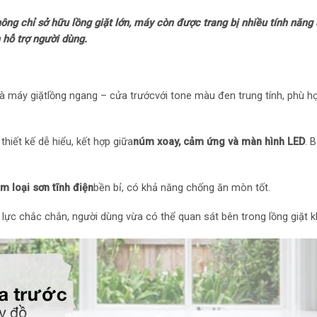
Năm ra mắt: 2024
 chỉ sở hữu lồng giặt lớn, máy còn được trang bị nhiều tính năng Sm
h hỗ trợ người dùng.
Thời gian bảo hàn
Mức tiêu thụ điệ
là máy giặt
lồng ngang – cửa trước
với tone màu đen trung tính, phù hợ
Loại Inverter: Côn
hiết kế dễ hiểu, kết hợp giữa
núm xoay, cảm ứng và màn hình LED
. 
Công nghệ giặt
Chương trình: Đồ 
im loại sơn tĩnh điện
bền bỉ, có khả năng chống ăn mòn tốt.
– Wifi
 lực chắc chắn, người dùng vừa có thể quan sát bên trong lồng giặt 
– Refresh
– Giặt AI
– Đồ Jeans