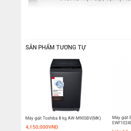
SẢN PHẨM TƯƠNG TỰ
+
+
 Kg NA-
Máy giặt E
Máy giặt Toshiba 8 kg AW-M905BV(MK)
EWF1024
4,150,000
VND