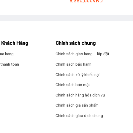
6,350,000
VND
– Vòng đệm cửa 
– Smart Dual Spra
– Lồng giặt Pillow
ợp với gia đình từ 7 thành viên trở lên. Nếu gia đình ít người có thể 
 Khách Hàng
Chính sách chung
Bảng điều khiển v
ua hàng
Chính sách giao hàng – lắp đặt
sẵn giúp hỗ trợ tối đa cho việc giặt giũ điển hình như: refresh, đồ tr
Bảng điều khiển: 
t).
thanh toán
Chính sách bảo hành
màn hình hiển thị
Chính sách xử lý khiếu nại
Tiện ích: Lưu chươ
Chính sách bảo mật
– Khóa trẻ em
Chính sách hàng hóa dịch vụ
Chính sách giá sản phẩm
– Hẹn giờ giặt
Chính sách giao dịch chung
– Giặt nhanh 15 p