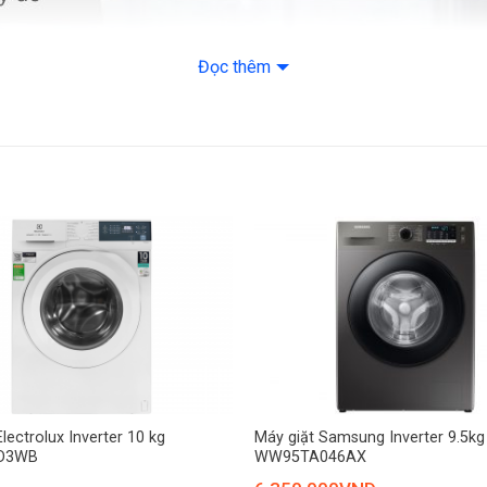
– Đồ hỗn hợp
Đọc thêm
– Đồ cotton
– Vệ sinh lồng giặ
– Vắt
– Giặt nhẹ
– Giặt nhanh 15 p
– Diệt khuẩn
Công nghệ giặt: L
+
– Làm mới quần á
lectrolux Inverter 10 kg
Máy giặt Samsung Inverter 9.5kg
D3WB
WW95TA046AX
– Công nghệ cân 