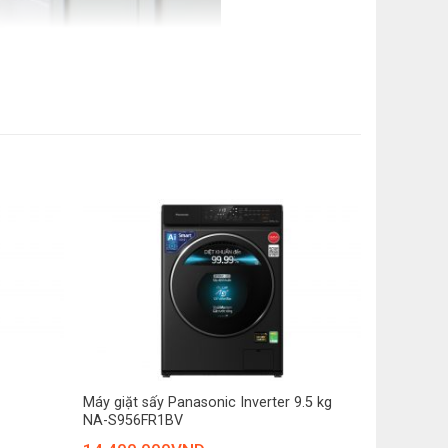
t
hút
ồng giặt lớn 525 mm
+
o bằng hơi nước Refresh
Máy giặt sấy Panasonic Inverter 9.5 kg
NA-S956FR1BV
bằng AI DBT