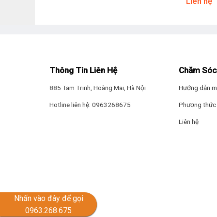
Liên hệ
* Hình ảnh chỉ mang tính chất minh hoạ
Khối lượng giặt và chương trình hoạt động
–
Máy giặt
Aqua Inverter có
khối lượng giặt 12 kg
phù h
Thông Tin Liên Hệ
Chăm Sóc
tiết kiệm điện, nước hơn.
885 Tam Trinh, Hoàng Mai, Hà Nội
Hướng dẫn m
– Máy giặt có đa dạng chương trình hoạt động tích hợp 
thêm các chương trình khác tại bảng thông số kỹ thuậ
Hotline liên hệ: 0963268675
Phương thức 
Liên hệ
Nhấn vào đây để gọi
0963.268.675