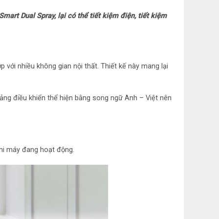
art Dual Spray, lại có thể tiết kiệm điện, tiết kiệm
h động cơ: 10 năm
n năng
p với nhiều không gian nội thất. Thiết kế này mang lại
g nghệ Inverter
Bảng điều khiển thể hiện bằng song ngữ Anh – Việt nên
trẻ em
khi máy đang hoạt động.