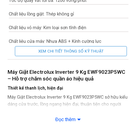
Tốc độ quay vắt tối đa: 1200 vòng/phút
Chất liệu lồng giặt: Thép không gỉ
Chất liệu vỏ máy: Kim loại sơn tĩnh điện
Chất liệu cửa máy: Nhựa ABS + Kính cường lực
XEM CHI TIẾT THÔNG SỐ KỸ THUẬT
Sản xuất tại: Thái Lan
Năm ra mắt: 2024
Máy Giặt Electrolux Inverter 9 Kg EWF9023P5WC
– Hỗ trợ chăm sóc quần áo hiệu quả
Thời gian bảo hành động cơ: 10 năm
Thiết kế thanh lịch, hiện đại
Mức tiêu thụ điện năng
Máy Giặt Electrolux Inverter 9 Kg EWF9023P5WC sở hữu kiểu
dáng cửa trước, lồng ngang hiện đại, thuận tiện cho người
Loại Inverter: Công nghệ EcoInverter
dùng lấy đồ ra ngoài khi giặt xong. Máy có kiểu dáng thon
gọn, hài hòa nên việc lựa chọn vị trí lắp đặt cũng dễ dàng
Đọc thêm
Công nghệ giặt
hơn. Với tông màu trắng chủ đạo, chiếc máy giặt Electrolux
này sẽ là điểm nhấn nổi bật trong mọi không gian phòng giặt.