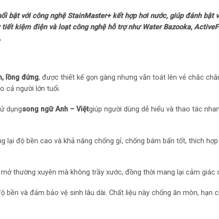
Năm ra mắt: 2025
i bật với công nghệ StainMaster+ kết hợp hơi nước, giúp đánh bật v
rter tiết kiệm điện và loạt công nghệ hỗ trợ như Water Bazooka, Acti
Thời gian bảo hàn
.
Mức tiêu thụ điệ
Loại Inverter: Côn
n, lồng đứng
, được thiết kế gọn gàng nhưng vẫn toát lên vẻ chắc chắ
 cả người lớn tuổi.
Công nghệ giặt
sử dụng
song ngữ Anh – Việt
giúp người dùng dễ hiểu và thao tác nhanh
Chương trình: Giặt
ng lại độ bền cao và khả năng chống gỉ, chống bám bẩn tốt, thích hợp
– Đồ trẻ em
– Vệ sinh lồng giặ
 mở thường xuyên mà không trầy xước, đồng thời mang lại cảm giác c
– Sấy gió 90 phút
ộ bền và đảm bảo vệ sinh lâu dài. Chất liệu này chống ăn mòn, hạn 
– Nước sốt