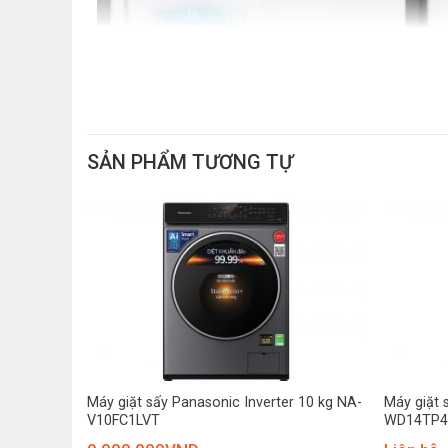
SẢN PHẨM TƯƠNG TỰ
+
+
Máy giặt sấy Panasonic Inverter 10 kg NA-
Máy giặt 
F85A9DRV
V10FC1LVT
WD14TP4