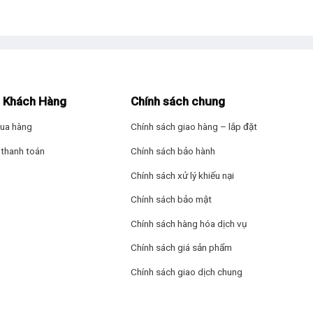
– Diệt khuẩn (Sta
Công nghệ giặt: 
– Hệ thống Activ
 Khách Hàng
Chính sách chung
– Cảm biến Econa
ua hàng
Chính sách giao hàng – lắp đặt
– Công nghệ đánh 
thanh toán
Chính sách bảo hành
 cầu của gia đình trên 7 người hoặc hộ thường xuyên giặt chăn màn, q
– Công nghệ Stain
Chính sách xử lý khiếu nại
 tuần.
Chính sách bảo mật
– Công nghệ AI 
 dạng như
giặt đồ trẻ em, giặt lưu hương, chăn mền, giặt đồ dầu mỡ, g
Chính sách hàng hóa dịch vụ
Bảng điều khiển v
Chính sách giá sản phẩm
 rối tự động
giúp tiết kiệm thời gian phơi và bảo vệ sợi vải tốt hơn.
Bảng điều khiển: 
Chính sách giao dịch chung
thị