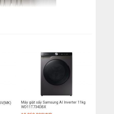
o
+
Máy giặt sấy Samsung AI Inverter 11kg
BV(MK)
WD11T734DBX
u mỡ