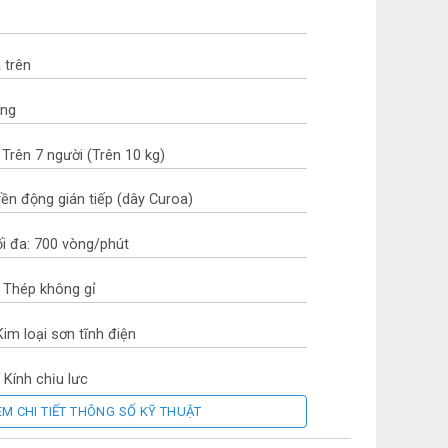
 trên
ứng
Trên 7 người (Trên 10 kg)
yền động gián tiếp (dây Curoa)
ối đa: 700 vòng/phút
t: Thép không gỉ
Kim loại sơn tĩnh điện
 Kính chịu lực
EM CHI TIẾT THÔNG SỐ KỸ THUẬT
 Nam