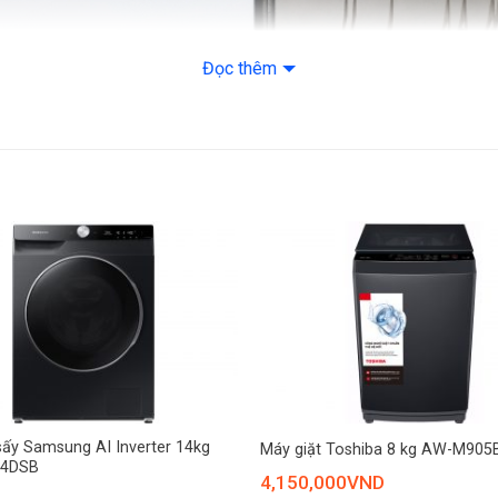
– Gỡ rối tự động
Đọc thêm
– Giặt đồ bùn đất
– Giặt tiết kiệm
– Giặt thường
– Giặt nhẹ
– Giặt nhanh
– Giặt ngâm
– Giặt cổ và tay á
+
– Chăn mền
sấy Samsung AI Inverter 14kg
Máy giặt Toshiba 8 kg AW-M905
4DSB
– Giặt đồ dính dầ
4,150,000
VND