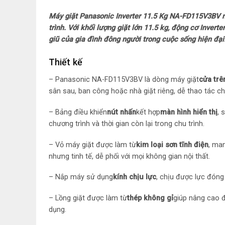
Máy giặt Panasonic Inverter 11.5 Kg NA-FD115V3BV nổ
trình. Với khối lượng giặt lớn 11.5 kg, động cơ Inve
giũ của gia đình đông người trong cuộc sống hiện đại
Thiết kế
– Panasonic NA-FD115V3BV là dòng máy giặt
cửa trê
sân sau, ban công hoặc nhà giặt riêng, dễ thao tác cho
– Bảng điều khiển
nút nhấn
kết hợp
màn hình hiển thị
, 
chương trình và thời gian còn lại trong chu trình.
– Vỏ máy giặt được làm từ
kim loại sơn tĩnh điện
, ma
nhưng tinh tế, dễ phối với mọi không gian nội thất.
– Nắp máy sử dụng
kính chịu lực
, chịu được lực đóng
– Lồng giặt được làm từ
thép không gỉ
giúp nâng cao đ
dụng.