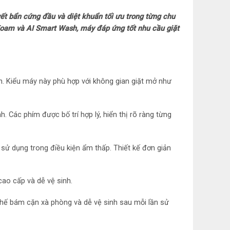
ết bẩn cứng đầu và diệt khuẩn tối ưu trong từng chu
veFoam và AI Smart Wash, máy đáp ứng tốt nhu cầu giặt
h động cơ: 12 năm
n năng
g nghệ TD Inverter
n. Kiểu máy này phù hợp với không gian giặt mở như
. Các phím được bố trí hợp lý, hiển thị rõ ràng từng
 lưu hương
 sử dụng trong điều kiện ẩm thấp. Thiết kế đơn giản
t
ao cấp và dễ vệ sinh.
chế bám cặn xà phòng và dễ vệ sinh sau mỗi lần sử