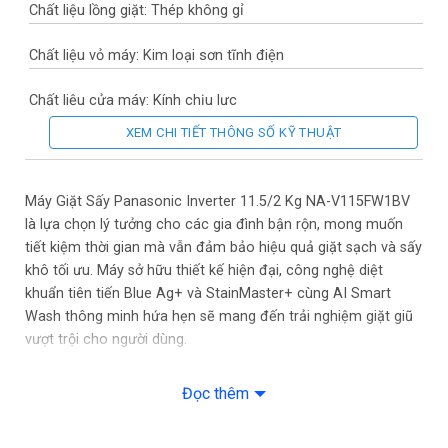
Chất liệu lồng giặt: Thép không gỉ
Chất liệu vỏ máy: Kim loại sơn tĩnh điện
Chất liệu cửa máy: Kính chịu lực
XEM CHI TIẾT THÔNG SỐ KỸ THUẬT
Sản xuất tại: Việt Nam
Năm ra mắt: 2024
Máy Giặt Sấy Panasonic Inverter 11.5/2 Kg NA-V115FW1BV
là lựa chọn lý tưởng cho các gia đình bận rộn, mong muốn
Thời gian bảo hành động cơ: 12 năm
tiết kiệm thời gian mà vẫn đảm bảo hiệu quả giặt sạch và sấy
khô tối ưu. Máy sở hữu thiết kế hiện đại, công nghệ diệt
Mức tiêu thụ điện năng
khuẩn tiên tiến Blue Ag+ và StainMaster+ cùng AI Smart
Wash thông minh hứa hẹn sẽ mang đến trải nghiệm giặt giũ
Loại Inverter: Công nghệ 3Di Inverter
vượt trội cho người dùng.
Công nghệ giặt
Máy Giặt Sấy Panasonic Inverter 11.5/2 Kg NA-
Đọc thêm
V115FW1BV – Giải pháp giặt giũ thông minh cho
Chương trình: Đồ trẻ em
gia đình hiện đại