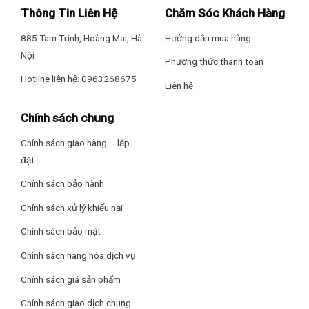
AI Smart Wash – Tối ưu hóa chu trình giặt
– Giặt ngâm
Thông Tin Liên Hệ
Chăm Sóc Khách Hàng
AI Smart Wash là công nghệ giặt thông minh sử dụng trí tuệ
885 Tam Trinh, Hoàng Mai, Hà
Hướng dẫn mua hàng
– Chăn mền
nhân tạo để phân tích khối lượng và độ bẩn của quần áo.
Nội
Nhờ đó, máy sẽ tự động điều chỉnh thời gian giặt, lượng nước
Phương thức thanh toán
– Diệt khuẩn (StainMaster+ kết hợp hơi nước)
và tốc độ quay sao cho phù hợp với từng mẻ đồ. Điều này
Hotline liên hệ: 0963268675
Liên hệ
không chỉ giúp giặt sạch hiệu quả mà còn tiết kiệm điện,
Công nghệ giặt: Xoáy nước siêu mạnh Water Bazooka
nước và thời gian đáng kể. Bạn chỉ cần cho đồ vào, phần còn
Chính sách chung
lại đã có máy lo – vừa tiện lợi vừa tiết kiệm chi phí sinh hoạt
– Hệ thống ActiveFoam
hằng tháng.
Chính sách giao hàng – lắp
đặt
– Giặt nước nóng StainMaster+
Chính sách bảo hành
– Cảm biến Econavi
Chính sách xử lý khiếu nại
– Công nghệ đánh tan bột giặt Turbo Mixer
Chính sách bảo mật
Chính sách hàng hóa dịch vụ
– Aroma+ giúp đồ giặt thơm hơn, mềm mại hơn
Chính sách giá sản phẩm
– Công nghệ AI Smart Wash
Chính sách giao dịch chung