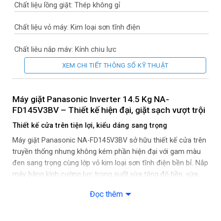
Chất liệu lồng giặt: Thép không gỉ
Chất liệu vỏ máy: Kim loại sơn tĩnh điện
Chất liệu nắp máy: Kính chịu lực
XEM CHI TIẾT THÔNG SỐ KỸ THUẬT
Sản xuất tại: Việt Nam
Năm ra mắt: 2026
Máy giặt Panasonic Inverter 14.5 Kg NA-
FD145V3BV – Thiết kế hiện đại, giặt sạch vượt trội
Thời gian bảo hành động cơ: 12 năm
Thiết kế cửa trên tiện lợi, kiểu dáng sang trọng
Mức tiêu thụ điện năng
Máy giặt Panasonic NA-FD145V3BV sở hữu thiết kế cửa trên
truyền thống nhưng không kém phần hiện đại với gam màu
Loại Inverter: Công nghệ TD Inverter
đen sang trọng cùng lớp vỏ kim loại sơn tĩnh điện bền bỉ. Nắp
máy bằng kính cường lực trong suốt vừa tăng độ bền, vừa
Công nghệ giặt
giúp quan sát dễ dàng quá trình giặt bên trong. Bảng điều
Đọc thêm
khiển thiết kế khoa học, dễ thao tác, cùng tính năng khóa trẻ
Chương trình: Giặt lưu hương
em an toàn – một điểm cộng lớn cho gia đình có trẻ nhỏ.