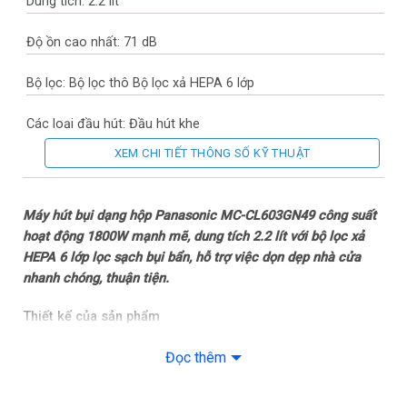
Dung tích: 2.2 lít
Độ ồn cao nhất: 71 dB
Bộ lọc: Bộ lọc thô Bộ lọc xả HEPA 6 lớp
Các loại đầu hút: Đầu hút khe
XEM CHI TIẾT THÔNG SỐ KỸ THUẬT
– Đầu hút bàn chải
– Đầu hút sàn
Máy hút bụi dạng hộp Panasonic MC-CL603GN49 công suất
hoạt động 1800W mạnh mẽ, dung tích 2.2 lít với bộ lọc xả
Thương hiệu của: Nhật Bản
HEPA 6 lớp lọc sạch bụi bẩn, hỗ trợ việc dọn dẹp nhà cửa
nhanh chóng, thuận tiện.
Nơi sản xuất: Malaysia
Thiết kế của sản phẩm
Năm ra mắt: 2023
– Máy hút bụi Panasonic MC-CL603GN49 có thiết kế gọn
Đọc thêm
gàng, màu sắc bắt mắt, góp phần tăng tính thẩm mỹ cho
Công nghệ và tiện ích
không gian nội thất. Trang bị bánh xe giúp di chuyển dễ dàng.