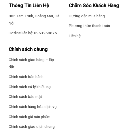
Thông Tin Liên Hệ
Chăm Sóc Khách Hàng
885 Tam Trinh, Hoàng Mai, Hà
Hướng dẫn mua hàng
Nội
Phương thức thanh toán
Hotline liên hệ: 0963268675
Liên hệ
Chính sách chung
Chính sách giao hàng – lắp
đặt
Xuất xứ
Chính sách bảo hành
Máy hút bụi MC-CL603GN49 thuộc thương hiệu Panasonic –
Nhật Bản uy tín, sản xuất tại Malaysia đảm bảo về chất
Chính sách xử lý khiếu nại
lượng, an tâm sử dụng.
Chính sách bảo mật
Công nghệ – Công suất – Độ ồn
Chính sách hàng hóa dịch vụ
– Công nghệ gió xoáy cực đại mang đến lực hút bền bỉ, giúp
Chính sách giá sản phẩm
hút được gần như tối đa các loại bụi.
Chính sách giao dịch chung