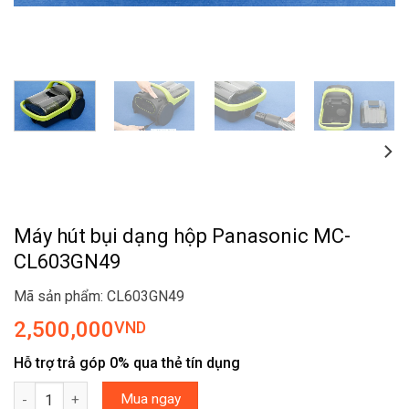
Máy hút bụi dạng hộp Panasonic MC-
CL603GN49
Mã sản phẩm: CL603GN49
2,500,000
VND
Hỗ trợ trả góp 0% qua thẻ tín dụng
Máy hút bụi dạng hộp Panasonic MC-CL603GN49 số lượng
Mua ngay