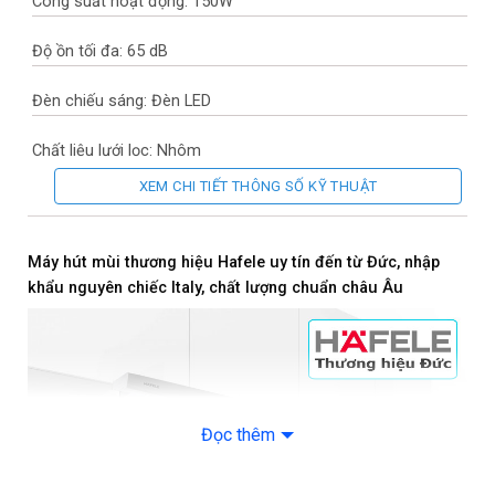
Công suất hoạt động: 150W
Độ ồn tối đa: 65 dB
Đèn chiếu sáng: Đèn LED
Chất liệu lưới lọc: Nhôm
XEM CHI TIẾT THÔNG SỐ KỸ THUẬT
Bảng điều khiển: Nút nhấn
Đường kính ống thoát khí: 12 cm
Máy hút mùi thương hiệu Hafele uy tín đến từ Đức, nhập
khẩu nguyên chiếc Italy, chất lượng chuẩn châu Âu
Tiện ích: Có bộ lọc khử mùi than hoạt tính (tích hợp trong máy)
– Hệ thống hút xả: tuần hoàn hoặc thông gió
– Lưới lọc có thể tháo rời
Đọc thêm
Thương hiệu: Đức