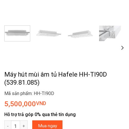
Máy hút mùi âm tủ Hafele HH-TI90D
(539.81.085)
Mã sản phẩm: HH-TI90D
5,500,000
VND
Hỗ trợ trả góp 0% qua thẻ tín dụng
Máy hút mùi âm tủ Hafele HH-TI90D (539.81.085) số lượng
Mua ngay