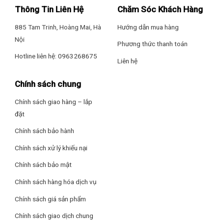
mùi nhanh chóng và hiệu quả
Thông Tin Liên Hệ
Chăm Sóc Khách Hàng
Điều khiển dễ dàng bằng nút nhấn với 3 cấp độ hút dễ tùy
885 Tam Trinh, Hoàng Mai, Hà
Hướng dẫn mua hàng
chỉnh theo từng nhu cầu cụ thể. Chỉ cần nhấn nhẹ để tùy
Nội
chỉnh công suất hút hợp với nhu cầu.
Phương thức thanh toán
Hotline liên hệ: 0963268675
Liên hệ
Chính sách chung
Chính sách giao hàng – lắp
đặt
Chính sách bảo hành
Chính sách xử lý khiếu nại
Chính sách bảo mật
Máy hút mùi Hafele có 2 hệ thống gồm hút xả trực tiếp và
Chính sách hàng hóa dịch vụ
tuần hoàn bằng than hoạt tính tích hợp trong máy
Chính sách giá sản phẩm
Sử dụng linh hoạt với mọi thiết kế bếp.
Chính sách giao dịch chung