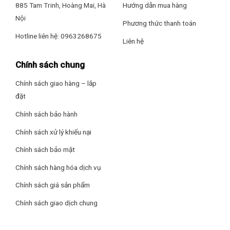
885 Tam Trinh, Hoàng Mai, Hà
Hướng dẫn mua hàng
Nội
Phương thức thanh toán
Hotline liên hệ: 0963268675
Liên hệ
Chính sách chung
Chính sách giao hàng – lắp
đặt
Chính sách bảo hành
Chính sách xử lý khiếu nại
Máy hút mùi Junger được thiết kế áp tường với màu xám
Chính sách bảo mật
đen sang trọng, tạo điểm nhấn cho căn bếp
Chính sách hàng hóa dịch vụ
Hút đẩy trực tiếp bằng ống thoát khí có đường kính 11.5 cm,
xử lý được lượng khói lớn.
Chính sách giá sản phẩm
Chính sách giao dịch chung