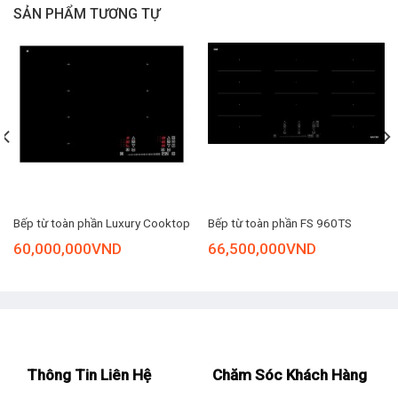
SẢN PHẨM TƯƠNG TỰ
Kích thước – Khối lượng: Ngang 69.5 cm – Cao 83 cm – Sâu
47.5 cm – Nặng 16 kg
Hãng: Junger.
Sử dụng an toàn với khả năng tự cảnh báo khi phát hiện rò
rỉ gas và quá tải hàm lượng CO2 đèn LED sẽ tự kích hoạt
Khi cảm biến của máy phát hiện hàm lượng khí gas hoặc
CO2 trong không khí vượt quá so với thông thường, máy sẽ
Bếp từ toàn phần Luxury Cooktop
Bếp từ toàn phần FS 960TS
tự động cảnh báo người dùng bằng hệ thống đèn LED.
60,000,000
VND
66,500,000
VND
Thông Tin Liên Hệ
Chăm Sóc Khách Hàng