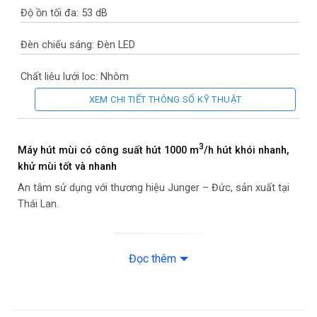
Độ ồn tối đa: 53 dB
Đèn chiếu sáng: Đèn LED
Chất liệu lưới lọc: Nhôm
XEM CHI TIẾT THÔNG SỐ KỸ THUẬT
Bảng điều khiển: Cảm ứng
Đường kính ống thoát khí: 11.5 cm
3
Máy hút mùi có công suất hút 1000 m
/h hút khói nhanh,
khử mùi tốt và nhanh
Tiện ích: Cảnh báo khi phát hiện có khí gas, khói, CO2 Có đèn
An tâm sử dụng với thương hiệu Junger – Đức, sản xuất tại
LED chiếu sáng tiện lợi
Thái Lan.
Thương hiệu: Đức
Nơi sản xuất: Thái Lan
Đọc thêm
Năm ra mắt: 2022
Kích thước sản phẩm