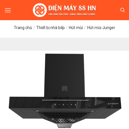
Skip
to
content
Trang chủ
/
Thiết bị nhà bếp
/
Hút mùi
/
Hút mùi Junger