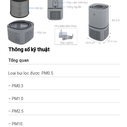
Thông số kỹ thuật
Tổng quan
Loại bụi lọc được: PM0.5
– PM0.3
– PM1.0
– PM2.5
– PM10