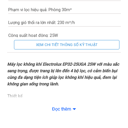
Phạm vi lọc hiệu quả: Phòng 30m²
Lượng gió thổi ra lớn nhất: 230 m³/h
Công suất hoạt động: 25W
XEM CHI TIẾT THÔNG SỐ KỸ THUẬT
Bộ lọc bụi cho máy: Màng lọc HEPA H13
– Lọc kháng khuẩn
Máy lọc không khí Electrolux EP32-25UGA 25W với màu sắc
sang trọng, được trang bị lên đến 4 bộ lọc, có cảm biến bụi
– Màng lọc than hoạt tính
cùng đa dạng tiện ích giúp lọc không khí hiệu quả, đem lại
không gian sống trong lành.
– Màng lọc thô
Thiết kế
Bảng điều khiển: Cảm ứng
– EP32-25UGA được thiết kế màu xám sang trọng, phù hợp
Đọc thêm
với nhiều không gian.
Độ ồn cao nhất: 49 dB
2
3
– Phạm vi lọc 30m
với lưu lượng gió lên đến 230 m
/h cho
Thương hiệu của: Thụy Điển