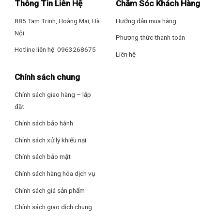
Thông Tin Liên Hệ
Chăm Sóc Khách Hàng
bụi mịn PM0.3, PM1.0, PM2.5, PM10.
– Khoá bảng điều khiển
885 Tam Trinh, Hoàng Mai, Hà
Hướng dẫn mua hàng
Nội
Phương thức thanh toán
Thông tin lắp đặt
Hotline liên hệ: 0963268675
Liên hệ
Kích thước – Khối lượng: Ngang 23.4 cm – Cao 40.3 cm – Sâu
23.4 cm – Nặng 3.4 kg
Chính sách chung
Hãng: Electrolux.
Chính sách giao hàng – lắp
đặt
Chính sách bảo hành
Chính sách xử lý khiếu nại
Chính sách bảo mật
Khả năng cảm biến thông minh
Chính sách hàng hóa dịch vụ
– Cảm biến bụi mịn (PM1, 2.5, 10) giúp máy vận hành tối ưu,
lọc không khí hiệu quả, đem lại không khí trong sạch.
Chính sách giá sản phẩm
Chính sách giao dịch chung
– Ngoài ra, người dùng còn dễ dàng theo dõi tình trạng