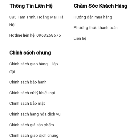
như khói, phấn hoa, vi trùng,… Cuối cùng, màng lọc than hoạt
Thông Tin Liên Hệ
Chăm Sóc Khách Hàng
tính sẽ lọc khử mùi giúp loại bỏ các mùi khó chịu như khói
– Hẹn giờ
thuốc lá, chất thải thực phẩm và các chất hóa học hòa lẫn
885 Tam Trinh, Hoàng Mai, Hà
Hướng dẫn mua hàng
trong không khí.
Nội
– Inverter tiết kiệm điện
Phương thức thanh toán
Hotline liên hệ: 0963268675
Liên hệ
– Đèn báo cấp độ quạt
Chính sách chung
– Đèn báo hoạt động
Chính sách giao hàng – lắp
– Khoá trẻ em
đặt
Thông tin lắp đặt
Chính sách bảo hành
Chính sách xử lý khiếu nại
Kích thước, khối lượng: Ngang 26.5 cm – Cao 112 cm – Sâu
26.5 cm – 12.5 kg
Chính sách bảo mật
Chính sách hàng hóa dịch vụ
Hãng: LG
Chính sách giá sản phẩm
Chính sách giao dịch chung