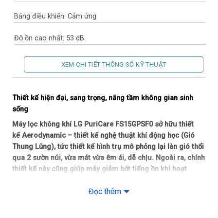
Bảng điều khiển: Cảm ứng
Độ ồn cao nhất: 53 dB
Thương hiệu của: Hàn Quốc
XEM CHI TIẾT THÔNG SỐ KỸ THUẬT
Nơi sản xuất: Hàn Quốc
Thiết kế hiện đại, sang trọng, nâng tầm không gian sinh
Năm ra mắt: 2022
sống
Máy lọc không khí LG PuriCare FS15GPSF0 sở hữu thiết
Công nghệ và chế độ hoạt động
kế Aerodynamic – thiết kế nghệ thuật khí động học (Gió
Thung Lũng), tức thiết kế hình trụ mô phỏng lại làn gió thổi
Công nghệ: Inverter, UVnano™
qua 2 sườn núi, vừa mát vừa êm ái, dễ chịu. Ngoài ra, chính
thiết kế này cũng giúp máy giảm bớt tiếng ồn khi hoạt
Chế độ hoạt động: Chế độ Turbo, Chế độ ngủ (Sleep), Chế độ
động. Kết hợp với đó là màu Be trang nhã, thích hợp đặt ở
tự động (Auto)
Đọc thêm
mọi nơi, làm toát lên sự sang trọng của không gian sinh
Mức độ lọc: 10 mức độ gió theo 3 chế độ: thổi gió trực tiếp –
sống.
thổi gió phát tán – thổi gió góc rộng