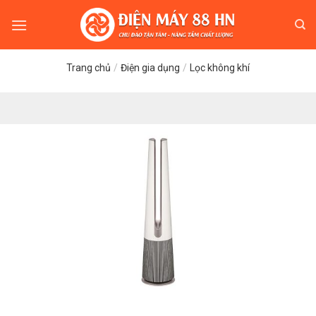
Skip
to
content
Trang chủ
/
Điện gia dụng
/
Lọc không khí