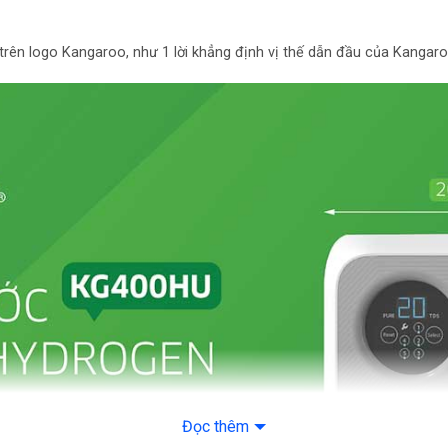
RO
Hiển thị mức độ nướ
 trên logo Kangaroo, như 1 lời khẳng định vị thế dẫn đầu của Kangar
sạch
Tự động ngắt khi rò r
Tự động ngắt khi mấ
nước
Chức năng lọc nước
Nước đầu ra
Đọc thêm