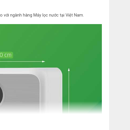
Có (tự động, thủ công) giúp bảo vệ màng
c
oo với ngành hàng Máy lọc nước tại Việt Nam.
Có
ỉ
Có
t
Có
Tạo nước RO – Hydrogen
Nước nguội chuẩn uống trực tiếp của Bộ Y Tế
QCVN 6-1:2010 BYT