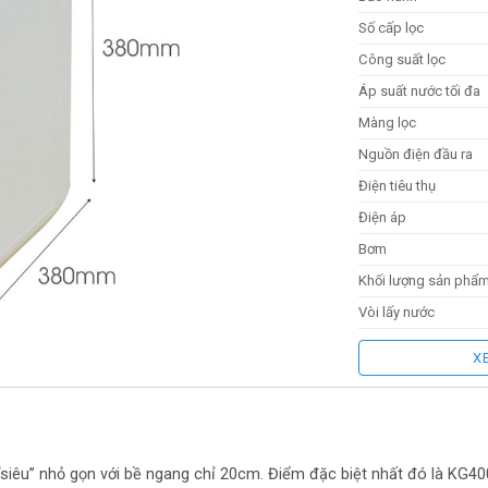
Số cấp lọc
Công suất lọc
Áp suất nước tối đa
Màng lọc
Nguồn điện đầu ra
Điện tiêu thụ
Điện áp
Bơm
Khối lượng sản phẩ
Vòi lấy nước
Dung tích bình chứa
X
Van điện từ
Bộ vi điều khiển
Hiển thị thời gian thay
lọc nước
iêu” nhỏ gọn với bề ngang chỉ 20cm. Điểm đặc biệt nhất đó là KG40
Tự động sục rửa mà