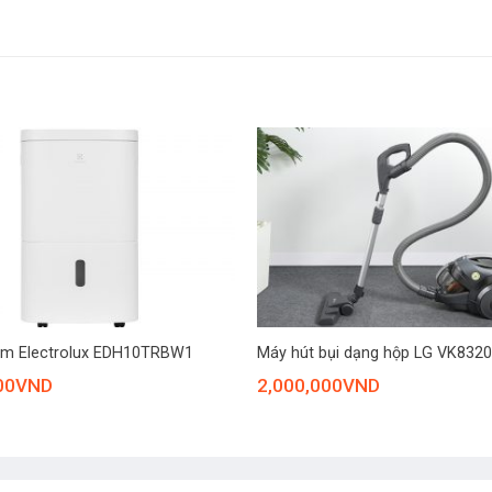
+
ẩm Electrolux EDH10TRBW1
Máy hút bụi dạng hộp LG VK83
00
VND
2,000,000
VND