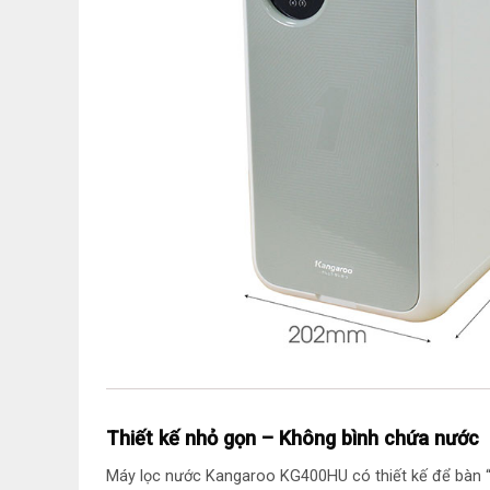
Thiết kế nhỏ gọn – Không bình chứa nước
Máy lọc nước Kangaroo KG400HU có thiết kế để bàn “s