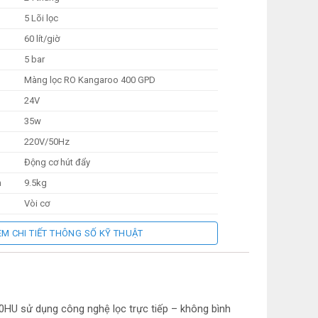
5 Lõi lọc
60 lít/giờ
5 bar
Màng lọc RO Kangaroo 400 GPD
24V
35w
220V/50Hz
Động cơ hút đẩy
m
9.5kg
Vòi cơ
Không sử dụng bình chứa
EM CHI TIẾT THÔNG SỐ KỸ THUẬT
KSD
có
 lõi
Có
0HU sử dụng công nghệ lọc trực tiếp – không bình
ng