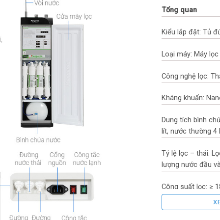
Tổng quan
Kiểu lắp đặt: Tủ 
Loại máy: Máy lọc
Công nghệ lọc: T
Kháng khuẩn: Nano
Dung tích bình chứ
lít, nước thường 4 l
Tỷ lệ lọc – thải: 
lượng nước đầu v
Công suất lọc: ≥ 18
X
Công suất tiêu th