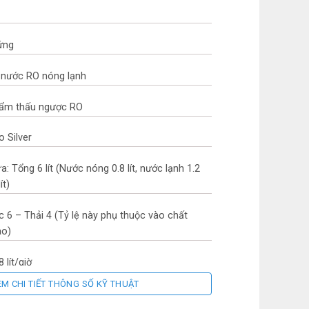
đứng
 nước RO nóng lạnh
hẩm thấu ngược RO
 Silver
a: Tổng 6 lít (Nước nóng 0.8 lít, nước lạnh 1.2
ít)
Lọc 6 – Thải 4 (Tỷ lệ này phụ thuộc vào chất
ào)
 lít/giờ
EM CHI TIẾT THÔNG SỐ KỸ THUẬT
ụ điện trung bình khoảng: 0.633 kWh