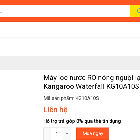
Máy lọc nước RO nóng nguội l
Kangaroo Waterfall KG10A10S 
Mã sản phẩm: KG10A10S
Liên hệ
Hỗ trợ trả góp 0% qua thẻ tín dụng
Máy lọc nước RO nóng nguội lạnh Kangaroo Wa
Mua ngay