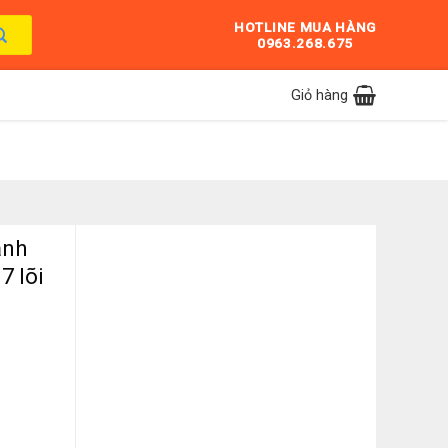
HOTLINE MUA HÀNG
0963.268.675
Giỏ hàng
ạnh
7 lõi
terfall KG10A10S 7 lõi số lượng