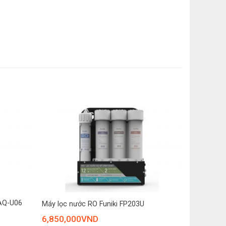
 Cation (Sx Việt Nam)
Việt Nam)
ron (Sx Việt Nam)
ron (Sx Việt Nam)
RO Vortex sản xuất Hàn Quốc
i 7: Nano Carbon+ (Sx Việt Nam) Lõi 6: OrpH (Sx
ng
: Bằng công nghệ Block
+
an điều tiết: Bơm hút sâu tự động
KAQ-U06
Máy lọc nước RO Funiki FP203U
à tiện ích
6,850,000
VND