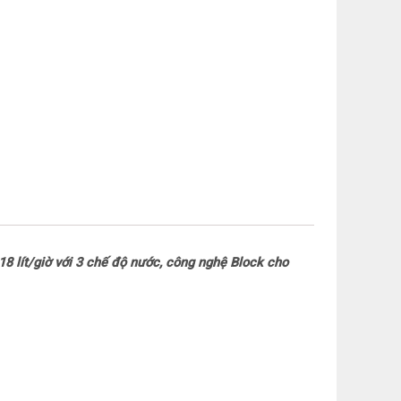
g công bố: Nóng 80 – 90°C, Lạnh 10°C
c tế: Nóng 80°C, Lạnh 10°C, Nhiệt độ nước thực
o nhiệt độ môi trường và thể tích nước lấy ra
ầu: 0.7 – 2.5 kg/cm²
 bơm: Trung Quốc
t Nam
18 lít/giờ với 3 chế độ nước, công nghệ Block cho
t Nam