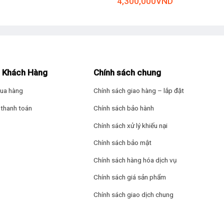
4,300,000
VND
Ngôn ngữ: Tiếng V
Bảng điều khiển: 
Tiện ích: Giàu Hy
 Khách Hàng
Chính sách chung
– Tạo nước kiềm (A
ua hàng
Chính sách giao hàng – lắp đặt
 không cần đun sôi QCVN 6-1:2010/BYT.
– Chế độ cút nối 
thanh toán
Chính sách bảo hành
 nước
– Ngừng hoạt động
Chính sách xử lý khiếu nại
 động ổn định.
Chính sách bảo mật
– Tự động xả nước
Chính sách hàng hóa dịch vụ
h 1.2 lít, nước thường 4 lít), thích hợp sử dụng cho gia đình.
– Trung hòa độ p
Chính sách giá sản phẩm
 dụng nhiều mục đích khác nhau:
– Ngừng hoạt động
Chính sách giao dịch chung
, cà phê, nấu mì ăn liền,…
Thông tin lắp đặt