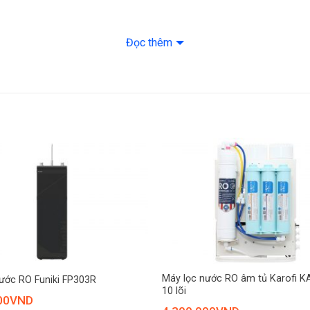
Lõi lọc thô: Lõi 3:
– Lõi 2: GAC (Sx 
Đọc thêm
– Lõi 1: PP 5 mic
– Lõi 4: PP 1 mic
Lõi RO/Nano/UF: 
Lõi chức năng: Lõ
Việt Nam)
Hệ thống hoạt độ
Hệ thống làm lạnh
+
Hệ thống bơm và v
Máy lọc nước RO âm tủ Karofi 
ước RO Funiki FP303R
10 lõi
Bảng điều khiển v
00
VND