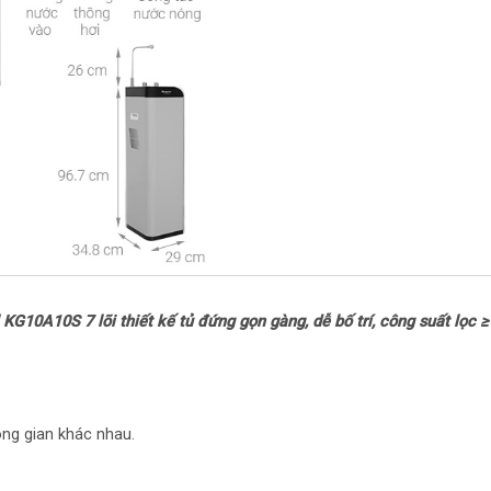
Nhiệt độ nước hãn
Nhiệt độ nước thự
tế sẽ phụ thuộc và
Áp lực nước yêu c
Nơi sản xuất máy
Năm ra mắt: 2023
Thương hiệu: Việ
G10A10S 7 lõi thiết kế tủ đứng gọn gàng, dễ bố trí, công suất lọc ≥​
Nơi sản xuất: Việ
Thông tin lõi lọc
ông gian khác nhau.
Số lõi lọc: 7 lõi