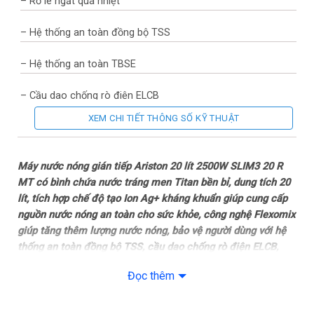
– Rơ le ngắt quá nhiệt
– Hệ thống an toàn đồng bộ TSS
– Hệ thống an toàn TBSE
– Cầu dao chống rò điện ELCB
XEM CHI TIẾT THÔNG SỐ KỸ THUẬT
– Vỏ chống thấm nước IP24
Tiện ích: Đèn báo đang đun nóng
Máy nước nóng gián tiếp Ariston 20 lít 2500W SLIM3 20 R
MT có bình chứa nước tráng men Titan bền bỉ, dung tích 20
– Chức năng khuyến cáo sử dụng nhiệt độ an toàn
lít, tích hợp chế độ tạo Ion Ag+ kháng khuẩn giúp cung cấp
nguồn nước nóng an toàn cho sức khỏe, công nghệ Flexomix
– Thanh nhiệt bằng đồng làm nóng nhanh, bền bỉ
giúp tăng thêm lượng nước nóng, bảo vệ người dùng với hệ
thống an toàn đồng bộ TSS, cầu dao chống rò điện ELCB,
– Hệ thống tạo Ion bạc kháng khuẩn làm sạch nước
van xả áp an toàn,…
Đọc thêm
– Công nghệ Flexomix tăng lượng nước đầu vào
Chế độ diệt khuẩn
– Máy nước nóng Ariston với công nghệ Ion Bạc kháng