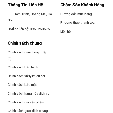
Thông Tin Liên Hệ
Chăm Sóc Khách Hàng
thiết kế hình chữ nhật nằm ngang, kiểu dáng hiện đại và nhỏ
Hãng: Ariston.
gọn.
885 Tam Trinh, Hoàng Mai, Hà
Hướng dẫn mua hàng
Nội
– Vỏ ngoài làm bằng chất liệu
nhựa ABS cao cấp
có độ bền
Phương thức thanh toán
cao, chịu lực tác động tốt, vệ sinh tiện lợi.
Hotline liên hệ: 0963268675
Liên hệ
– Tích hợp bảng điều khiển
núm vặn
điều chỉnh nhiệt độ
Chính sách chung
và
đèn báo đun nóng
cho người dùng quan sát và tùy chỉnh
thiết bị dễ dàng.
Chính sách giao hàng – lắp
đặt
Chính sách bảo hành
Chính sách xử lý khiếu nại
Chính sách bảo mật
Chính sách hàng hóa dịch vụ
Chính sách giá sản phẩm
Chính sách giao dịch chung