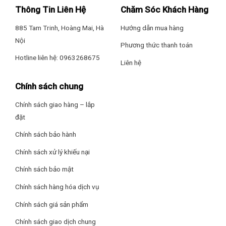
Thông Tin Liên Hệ
Chăm Sóc Khách Hàng
885 Tam Trinh, Hoàng Mai, Hà
Hướng dẫn mua hàng
Nội
Phương thức thanh toán
Hotline liên hệ: 0963268675
Liên hệ
Chính sách chung
Chính sách giao hàng – lắp
đặt
Bơm trợ lực vận hành siêu êm
Chính sách bảo hành
Nếu khu vực bạn đang sinh sống có nguồn nước yếu thì
chiếc máy nước nóng trực tiếp Electrolux 4500W EWE451LB-
Chính sách xử lý khiếu nại
DPX2 có thể giúp bạn khắc phục tình trạng nước chảy nhỏ
Chính sách bảo mật
giọt, không liên tục gây khó chịu nhờ được tích hợp bơm trợ
lực vận hành siêu êm, ít gây tiếng ồn.
Chính sách hàng hóa dịch vụ
Chính sách giá sản phẩm
Chính sách giao dịch chung