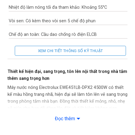
Nhiệt độ làm nóng tối đa tham khảo: Khoảng 55°C
Vòi sen: Có kèm theo vòi sen 5 chế độ phun
Chế độ an toàn: Cầu dao chống rò điện ELCB
– Vỏ chống thấm nước IP25
XEM CHI TIẾT THÔNG SỐ KỸ THUẬT
– Chống bỏng tự ngắt nhiệt khi quá 55 độ C
Thiết kế hiện đại, sang trọng, tôn lên nội thất trong nhà tắm
Tiện ích: Hệ thống điều chỉnh lưu lượng nướcVan cấp nước tích
thêm sang trọng hơn
hợp 3 trong 1
Máy nước nóng Electrolux EWE451LB-DPX2 4500W có thiết
kế màu hồng trang nhã, hiện đại sẽ làm tôn lên vẻ sang trọng
Tùy chỉnh nhiệt độ nước: Nhiều mức độ
trong phòng tắm nhà bạn. Đồng thời thiết kế mỏng, nhỏ, nhẹ
sẽ giúp cho bạn dễ dàng lắp đặt và tiết kiệm không gian
Áp lực nước hoạt động: Tối thiểu 2.0 Lít/phút
trong nhà tắm hơn.
Đọc thêm
Thời gian đun nóng có thể sử dụng được: Nóng liền