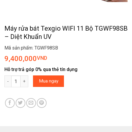
Máy rửa bát Texgio WIFI 11 Bộ TGWF98SB
– Diệt Khuẩn UV
Mã sản phẩm: TGWF98SB
9,400,000
VND
Hỗ trợ trả góp 0% qua thẻ tín dụng
Máy rửa bát Texgio WIFI 11 Bộ TGWF98SB - Diệt Khuẩn UV số lượ
Mua ngay