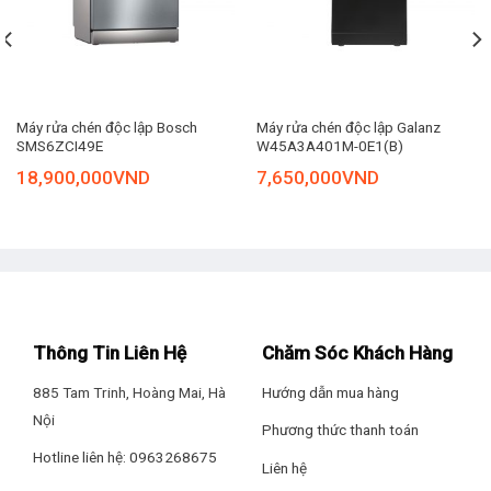
Nguồn điện: 220-240V/50HZ
TUẦN HOÀN TÁI SINH
ENMET
Xuất xứ: Trung Quốc
+
+
Lọc hết Canxi
, Magie
trong
Bảo Hành: 5 năm
nước.
Máy rửa chén độc lập Bosch
Máy rửa chén độc lập Galanz
Khi máy đã được xử lý nước mềm
SMS6ZCI49E
W45A3A401M-0E1(B)
có thể đạt độ sạch tới 99%,
bảo vệ hệ thống, bảo vệ môi
18,900,000
VND
7,650,000
VND
trường.
CÔNG NGHỆ SẤY PTC
KHÍ NÓNG
P
ositive
T
emperature
C
oefficient
Hệ thống sấy khô thông minh và
tiết kiệm.
Bộ lưu nhiệt và tiết kiệm năng
lượng
Thông Tin Liên Hệ
Chăm Sóc Khách Hàng
Ecotech tăng hiệu suất lên 30%
885 Tam Trinh, Hoàng Mai, Hà
Hướng dẫn mua hàng
TRAO ĐỔI
GIÓ MỚI
Nội
FRESH AIR
Phương thức thanh toán
Hotline liên hệ: 0963268675
Hệ thống tạo gió mới Fresh Air
Liên hệ
hoạt động 5 phút mỗi giờ