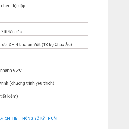
 chén độc lập
7 lít/lần rửa
ược: 3 – 4 bữa ăn Việt (13 bộ Châu Âu)
 nhanh 65°C
rình (chương trình yêu thích)
tiết kiệm)
EM CHI TIẾT THÔNG SỐ KỸ THUẬT