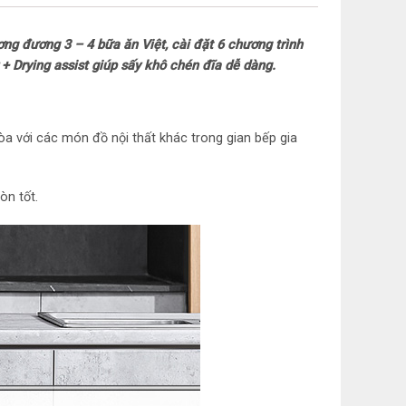
 đương 3 – 4 bữa ăn Việt, cài đặt 6 chương trình
a bằng nước nóng Hỗ trợ hòa tan viên tẩy rửa
+ Drying assist giúp sấy khô chén đĩa dễ dàng.
at Exchanger + Drying assist (nhiệt có sẵn +
 với các món đồ nội thất khác trong gian bếp gia
é cửa)
iển bằng điện thoại thông qua ứng dụng Home
òn tốt.
 – bảo vệ ly tách thủy tinh
inh máy Machine care
 tốc độ rửa SpeedPerfect
ờ (từ 1 – 24 tiếng)