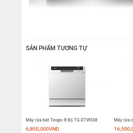
SẢN PHẨM TƯƠNG TỰ
+
+
*Hình ảnh chỉ mang tính chất minh họa sản phẩm
H775S –
Máy rửa bát Texgio 8 Bộ TG-DTW558
Máy rửa c
6,850,000
VND
16,500,
Khay rửa