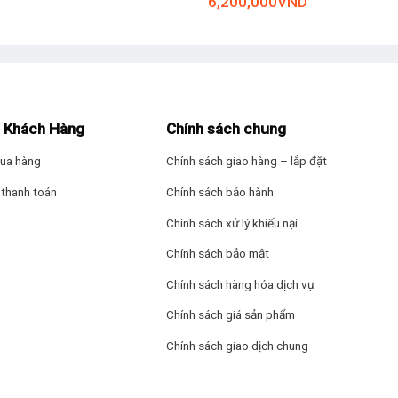
6,200,000
VND
Bảng điều khiển: 
 với khay dao kéo có thể đẩy vào linh hoạt. Ở khay trên người dùng có
– Nút nhấn
– Màn hình hiển th
ng điều chỉnh để đặt các vật dụng kích cỡ khác nhau dễ dàng.
Kích thước – Khối
 Khách Hàng
Chính sách chung
cm – Nặng 54.9 k
ua hàng
Chính sách giao hàng – lắp đặt
Chiều dài ống cấp
thanh toán
Chính sách bảo hành
Chiều dài ống tho
Chính sách xử lý khiếu nại
Chính sách bảo mật
Dòng sản phẩm: 
Chính sách hàng hóa dịch vụ
Nơi sản xuất: Đức
Chính sách giá sản phẩm
Hãng: Bosch.
Chính sách giao dịch chung