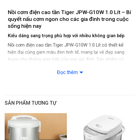
Chống dính: Lòng nồi chống dính
Nồi cơm điện cao tần Tiger JPW-G10W 1.0 Lít – Bí
Hẹn giờ nấu: Có
quyết nấu cơm ngon cho các gia đình trong cuộc
sống hiện nay
Phím điều khiển: Nút nhấn điện tử
Kiểu dáng sang trọng phù hợp với nhiều không gian bếp
Màn hình hiển thị: Màn hình LCD
Nồi cơm điện cao tần Tiger JPW-G10W 1.0 Lít có thiết kế
hiện đại cùng gam màu đen tinh tế, mang lại vẻ đẹp sang
Loại nắp: Nắp gài
trọng cho không gian bếp của mọi gia đình. Sản phẩm có
kích thước nhỏ gọn 26cm x 20.1cm (Ngang x Cao) và nặng
Đọc thêm
Dây điện: Dài 1.5m
4.1kg. Dây điện của nồi cơm điện dài 1.5m, giúp người dùng di
chuyển linh hoạt hoạt trong quá trình nấu nướng.
Phụ kiện: Đang cập nhật
Tính năng khác:
SẢN PHẨM TƯƠNG TỰ
– Mặt trên nồi cơm dễ lau chùi với bề mặt ít lồi lõm
– Thiết kế tiện lợi giúp giảm thiểu tối đa thời gian vệ sinh sản
phẩm