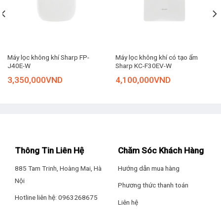
Thiết kế không cánh thông minh, đảm bảo an toàn
Quạt lọc không khí bù ẩm Ultty SKJ-CR022 được thiết kế độc
đáo với kiểu dáng dạng tháp gọn gàng, không chiếm nhiều
diện tích sử dụng, giúp bạn dễ dàng bố trí, lắp đặt thiết bị ở
Máy lọc không khí Sharp FP-
Máy lọc không khí có tạo ẩm
J40E-W
Sharp KC-F30EV-W
các vị trí khác nhau. Đặc biệt, sản phẩm nổi bật với thiết kế
không cánh thông minh, giúp đảm bảo an toàn, phòng tránh
3,350,000
VND
4,100,000
VND
trường hợp trẻ nhỏ vô tình cho tay vào bên trong cánh quạt,
gây nguy hiểm.
Thông Tin Liên Hệ
Chăm Sóc Khách Hàng
885 Tam Trinh, Hoàng Mai, Hà
Hướng dẫn mua hàng
Nội
Phương thức thanh toán
Hotline liên hệ: 0963268675
Liên hệ