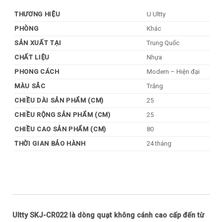
THƯƠNG HIỆU
U Ultty
PHÒNG
Khác
SẢN XUẤT TẠI
Trung Quốc
CHẤT LIỆU
Nhựa
PHONG CÁCH
Modern – Hiện đại
MÀU SẮC
Trắng
CHIỀU DÀI SẢN PHẨM (CM)
25
CHIỀU RỘNG SẢN PHẨM (CM)
25
CHIỀU CAO SẢN PHẨM (CM)
80
THỜI GIAN BẢO HÀNH
24 tháng
Ultty SKJ-CR022 là dòng quạt không cánh cao cấp đến từ