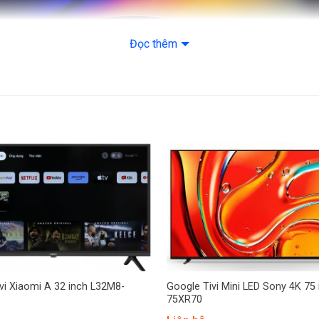
Âm thanh vòm
Đọc thêm
– Dolby Digital 
– Dolby Digital
Cổng kết nối
Kết nối Internet
LAN, Wifi
Kết nối không 
Bluetooth 5.0
+
USB
vi Xiaomi A 32 inch L32M8-
Google Tivi Mini LED Sony 4K 75 
75XR70
2 (USB 2.0)