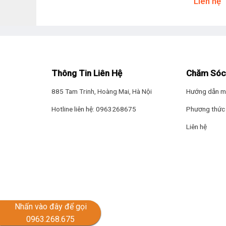
Liên hệ
Smart Tivi Casper Full HD 43 Inch 43FGK610
Thiết kế màn hình tràn viền đẹp mắt
Thông Tin Liên Hệ
Chăm Sóc
Smart Tivi Casper Full HD 43 Inch 43FGK610 ghi điểm 
tượng hơn. Phong cách TV tràn viền cũng giúp sản ph
885 Tam Trinh, Hoàng Mai, Hà Nội
Hướng dẫn m
Hotline liên hệ: 0963268675
Phương thức 
Liên hệ
Nhấn vào đây để gọi
0963.268.675