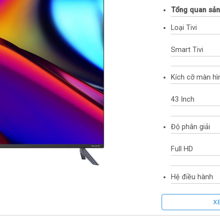
Tổng quan sả
Loại Tivi
Smart Tivi
Kích cỡ màn hì
43 Inch
Độ phân giải
Full HD
Hệ điều hành
Google TV
X