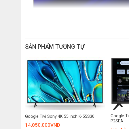
SẢN PHẨM TƯƠNG TỰ
+
+
ch XR-
Google Ti
Google Tivi Sony 4K 55 inch K-55S30
P2SEA
14,050,000
VND