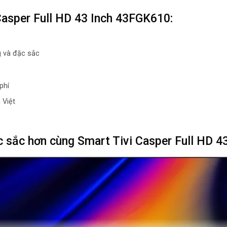
Công nghệ hìn
Casper Full HD 43 Inch 43FGK610:
Công nghệ hìn
HDR10
 và đặc sắc
Tần số quét th
phí
60Hz
 Việt
Công nghệ âm
ặc sắc hơn cùng Smart Tivi Casper Full HD 
Tổng công suất
20W (10W + 1
Số lượng loa
2