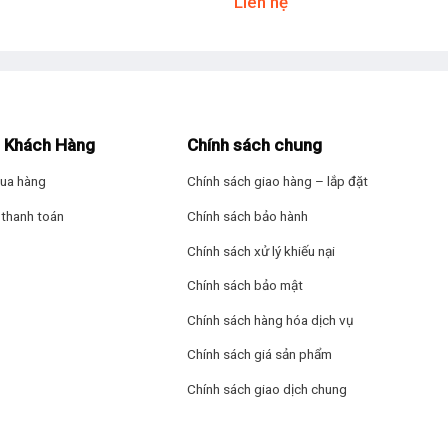
Liên hệ
Cổng nhận hình
2 (HDMI 1.4)
 Khách Hàng
Chính sách chung
Tiện ích
về phương diện thiết kế với phần viền màn hình được chế tác cùng đ
ẩm làm đẹp không gian nội thất của người dùng.
ua hàng
Chính sách giao hàng – lắp đặt
Điều khiển bằng
thanh toán
Chính sách bảo hành
Điều khiển bằn
Chính sách xử lý khiếu nại
Chính sách bảo mật
Thông tin lắp 
Chính sách hàng hóa dịch vụ
Kích thước có 
Chính sách giá sản phẩm
Ngang 95.49 c
Chính sách giao dịch chung
Khối lượng có 