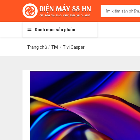
Skip
Tìm
to
kiếm:
content
Danh mục sản phẩm
Trang chủ
/
Tivi
/
Tivi Casper