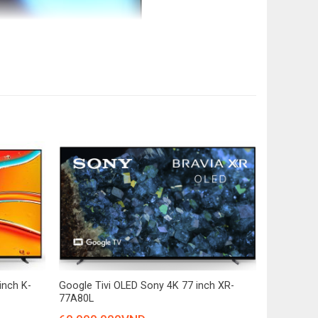
Plus
dây
+
inch K-
Google Tivi OLED Sony 4K 77 inch XR-
77A80L