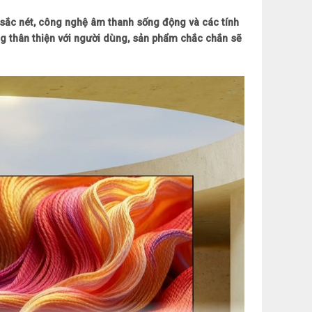
 sắc nét, công nghệ âm thanh sống động và các tính
, AV, LAN
năng thân thiện với người dùng, sản phẩm chắc chắn sẽ
1
0W
a
DAA
ển TV bằng điện thoại, Tìm kiếm bằng giọng nói
 lượng
n đế: 72.2cm x 46cm x 18.6cm (Ngang x cao x