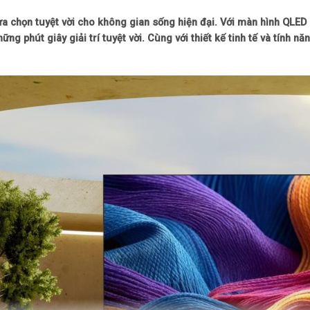
ựa chọn tuyệt vời cho không gian sống hiện đại. Với màn hình QLED
Jack cắm: Optical
ng phút giây giải trí tuyệt vời. Cùng với thiết kế tinh tế và tính 
Tần số quét: 60Hz
Bộ xử lý: Engine Z
Công suất loa: 2
Số lượng loa: 2 lo
Tính năng
Hệ điều hành: VI
Tiện ích: Điều khi
Kích thước, trọng
Kích thước có châ