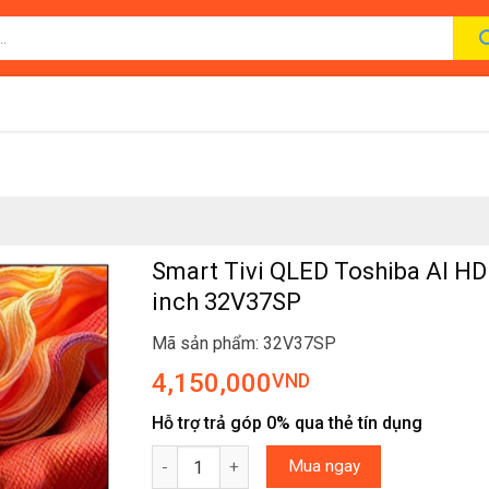
Smart Tivi QLED Toshiba AI HD
inch 32V37SP
Mã sản phẩm: 32V37SP
4,150,000
VND
Hỗ trợ trả góp 0% qua thẻ tín dụng
Smart Tivi QLED Toshiba AI HD 32 inch 32V37
Mua ngay