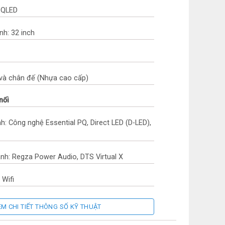
 QLED
nh: 32 inch
vi và chân đế (Nhựa cao cấp)
nối
h: Công nghệ Essential PQ, Direct LED (D-LED),
h: Regza Power Audio, DTS Virtual X
 Wifi
g
EM CHI TIẾT THÔNG SỐ KỸ THUẬT