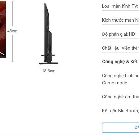
Loại màn hình TV:
Kích thước màn hì
Độ phân giải: HD
Chất liệu: Viền ti
Công nghệ & Kết 
Công nghệ hình ản
Game mode
Công nghệ âm than
Kết nối: Bluetooth,
Cổng HDMI: 2 cổn
X
USB: 1 cổng