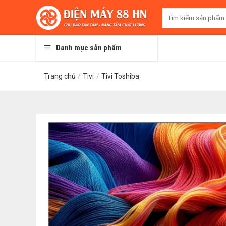
Skip
Tìm
to
kiếm:
content
Danh mục sản phẩm
Trang chủ
/
Tivi
/
Tivi Toshiba