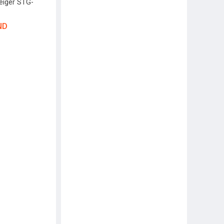
eiger STG-
ND