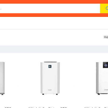
Hi
+
+