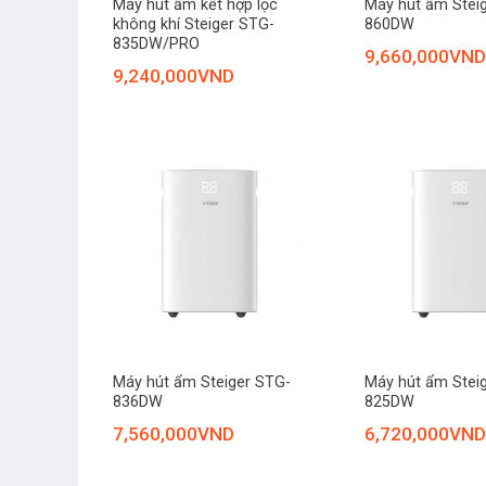
Máy hút ẩm kết hợp lọc
Máy hút ẩm Stei
không khí Steiger STG-
860DW
835DW/PRO
9,660,000
VND
9,240,000
VND
+
+
Máy hút ẩm Steiger STG-
Máy hút ẩm Stei
836DW
825DW
7,560,000
VND
6,720,000
VND