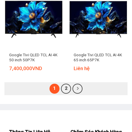
Google Tivi QLED TCL AI 4K
Google Tivi QLED TCL AI 4K
50 inch 50P7K
65 inch 65P7K
7,400,000
VND
Liên hệ
1
2
Thông Tin Liên Hệ
Chăm Sóc Khách Hàng