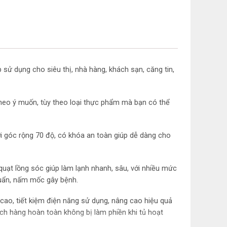
250 x 2 máy nén = 500
220v/50Hz
Có
p sử dụng cho siêu thị, nhà hàng, khách sạn, căng tin,
≤ -18℃
Có
 theo ý muốn, tùy theo loại thực phẩm mà bạn có thể
R290
 với góc rộng 70 độ, có khóa an toàn giúp dễ dàng cho
uạt lồng sóc giúp làm lạnh nhanh, sâu, với nhiều mức
huẩn, nấm mốc gây bệnh.
cao, tiết kiệm điện năng sử dụng, nâng cao hiệu quả
ch hàng hoàn toàn không bị làm phiền khi tủ hoạt