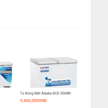
ân thiện với môi trường, tủ có bánh xe chịu lực và di
+
Tủ Đông Mát Alaska BCD-5568N
9,400,000
VND