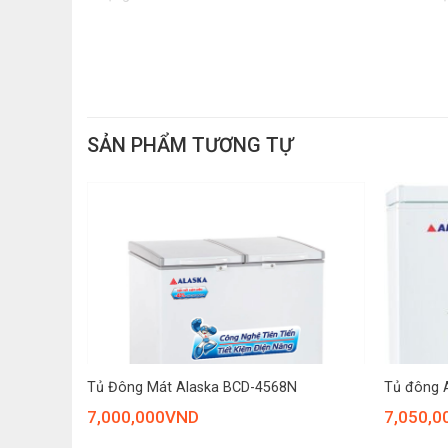
–
Tủ đông Alaska HB-1200C
sử dụng công nghệ là
chuyển dễ dàng.
SẢN PHẨM TƯƠNG TỰ
+
+
Tủ Đông Mát Alaska BCD-4568N
Tủ đông A
7,000,000
VND
7,050,0