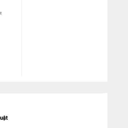
c
huật