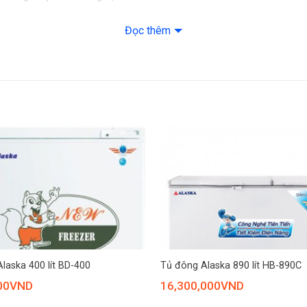
m lạnh bằng compressor
,
gas sử dụng cho máy nén là loại gas R290 th
Đọc thêm
+
laska 400 lít BD-400
Tủ đông Alaska 890 lít HB-890C
00
VND
16,300,000
VND