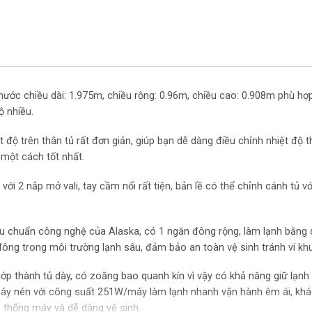
Công suất(W)
Điện áp (V)
Điều chỉnh nhiệt độ
h thước chiều dài: 1.975m, chiều rộng: 0.96m, chiều cao: 0.908m phù hợ
Nhiệt độ ngăn đông
ộ nhiều.
Khóa tủ
t độ trên thân tủ rất đơn giản, giúp bạn dễ dàng điều chỉnh nhiệt độ
một cách tốt nhất.
Gas
 với 2 nắp mở vali, tay cầm nổi rất tiện, bản lề có thể chỉnh cánh tủ
u chuẩn công nghệ của Alaska, có 1 ngăn đông rộng, làm lạnh bằng q
ông trong môi trường lạnh sâu, đảm bảo an toàn vệ sinh tránh vi k
ớp thành tủ dày, có zoăng bao quanh kín vì vậy có khả năng giữ lạnh 
máy nén với công suất 251W/máy làm lạnh nhanh vận hành êm ái, khá
 thống máy và dễ dàng vệ sinh.