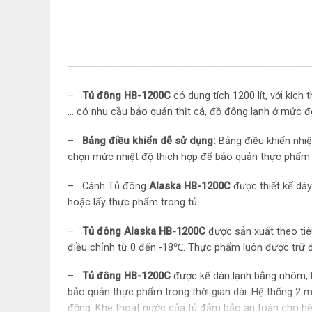
–
Tủ đông HB-1200C
có dung tích 1200 lít, với kíc
… có nhu cầu bảo quản thịt cá, đồ đông lạnh ở mức đ
–
Bảng điều khiển dễ sử dụng:
Bảng điều khiển nhiệ
chọn mức nhiệt độ thích hợp để bảo quản thực phẩm 
– Cánh Tủ đông
Alaska
HB-1200C
được thiết kế dày
hoặc lấy thực phẩm trong tủ.
–
Tủ đông Alaska HB-1200C
được sản xuất theo tiê
điều chỉnh từ 0 đến -18℃. Thực phẩm luôn được trữ đ
–
Tủ đông HB-1200C
được kế dàn lạnh bằng nhôm, l
bảo quản thực phẩm trong thời gian dài. Hệ thống 2 
động. Khe thoát nước của tủ đảm bảo an toàn cho hệ