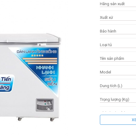
Hãng sản xuất
Xuất xứ
Bảo hành
Loại tủ
Tên sản phẩm
Model
Dung tích (L)
Trọng lượng (Kg)
Kích thước tủ (D x R
X
Điện năng tiêu thụ 