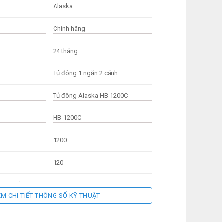
Alaska
Chính hãng
24 tháng
Tủ đông 1 ngăn 2 cánh
Tủ đông Alaska HB-1200C
HB-1200C
1200
120
 x C mm)
1975 x 960 x 908
EM CHI TIẾT THÔNG SỐ KỸ THUẬT
(KW/24h)
6.2