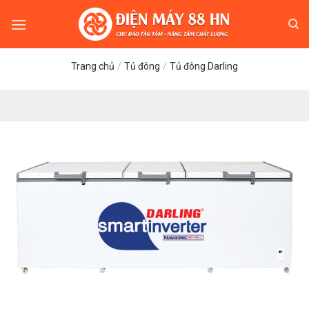
Skip
to
content
Trang chủ
/
Tủ đông
/
Tủ đông Darling