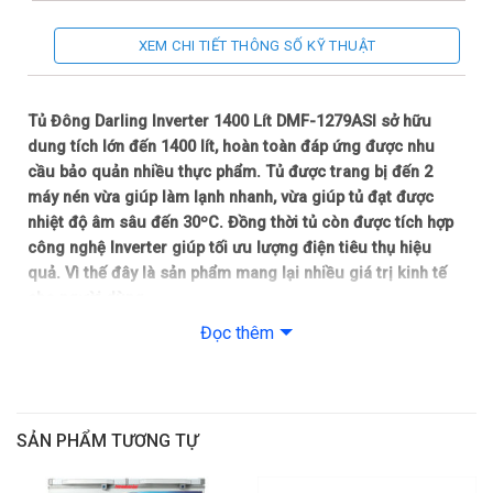
Điều chỉnh nhiệt độ: Bảng điều khiển cảm ứng
XEM CHI TIẾT THÔNG SỐ KỸ THUẬT
Bánh xe di chuyển: Có
Tủ Đông Darling Inverter 1400 Lít DMF-1279ASI sở hữu
Thông số kỹ thuật
dung tích lớn đến 1400 lít, hoàn toàn đáp ứng được nhu
cầu bảo quản nhiều thực phẩm. Tủ được trang bị đến 2
Dòng điện: 220V/50Hz
máy nén vừa giúp làm lạnh nhanh, vừa giúp tủ đạt được
nhiệt độ âm sâu đến 30ºC. Đồng thời tủ còn được tích hợp
Loại gas: R134a
công nghệ Inverter giúp tối ưu lượng điện tiêu thụ hiệu
quả. Vì thế đây là sản phẩm mang lại nhiều giá trị kinh tế
Nhiệt độ ngăn đông: 10ºC < -30ºC
cho người dùng.
Đọc thêm
Kích thước: Rộng 265 cm – Sâu 89 cm – Cao 91 cm
Tủ Đông Darling Inverter 1400 Lít DMF-1279ASI –
Cấp đông mạnh mẽ, giải pháp lý tưởng cho việc lưu
Trọng lượng: 118 kg
trữ nhiều thực phẩm
Kiểu dáng hài hòa, mang lại sự tiện nghi cho người dùng
Tiện ích:
SẢN PHẨM TƯƠNG TỰ
Tủ Đông Darling Inverter 1400 Lít DMF-1279ASI thuộc kiểu tủ
– Công nghệ Inverter tiết kiệm điện
1 ngăn đông được trang bị đến 3 cánh cửa giúp người dùng