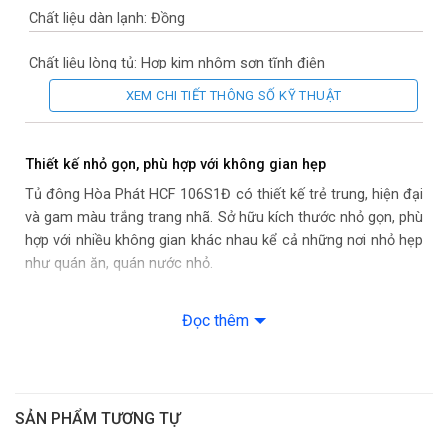
Chất liệu dàn lạnh: Đồng
Chất liệu lòng tủ: Hợp kim nhôm sơn tĩnh điện
XEM CHI TIẾT THÔNG SỐ KỸ THUẬT
Chất liệu bên ngoài: Thân tủ: Tôn mạ màu trắng, Cửa tủ: Tôn
mạ màu trắng
Thiết kế nhỏ gọn, phù hợp với không gian hẹp
Chất liệu kính: Không có kính
Tủ đông Hòa Phát HCF 106S1Đ có thiết kế trẻ trung, hiện đại
và gam màu trắng trang nhã. Sở hữu kích thước nhỏ gọn, phù
Tiện ích: Nút điều chỉnh nhiệt độ bên ngoài tủ
hợp với nhiều không gian khác nhau kể cả những nơi nhỏ hẹp
như quán ăn, quán nước nhỏ.
– Khoá cửa tủ
– Xẻng cạo tuyết
Đọc thêm
– Giỏ đựng đồ
– Lỗ thoát nước
SẢN PHẨM TƯƠNG TỰ
– Bánh xe