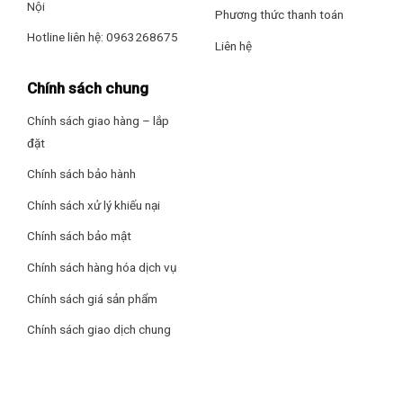
Nội
Phương thức thanh toán
Hotline liên hệ: 0963268675
Liên hệ
Chính sách chung
Chính sách giao hàng – lắp
đặt
Chính sách bảo hành
Chính sách xử lý khiếu nại
Chính sách bảo mật
* Hình ảnh chỉ mang tính chất minh họa
Chính sách hàng hóa dịch vụ
Làm lạnh nhanh chóng thực phẩm với công nghệ làm lạnh
Chính sách giá sản phẩm
trực tiếp
Chính sách giao dịch chung
Hệ thống làm lạnh được gắn ngay trên thành tủ, nên khi khí
lạnh thổi ra sẽ làm lạnh nhanh chóng thực phẩm, nhờ đó các
thực phẩm tươi sống khi bảo quản bên trong tủ sẽ giữ trọn
được độ tươi ngon.