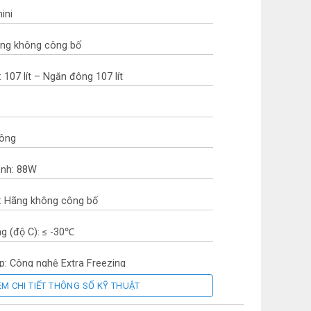
ini
ãng không công bố
 107 lít – Ngăn đông 107 lít
đông
ịnh: 88W
ụ: Hãng không công bố
g (độ C): ≤ -30℃
p: Công nghệ Extra Freezing
EM CHI TIẾT THÔNG SỐ KỸ THUẬT
h: Nhôm