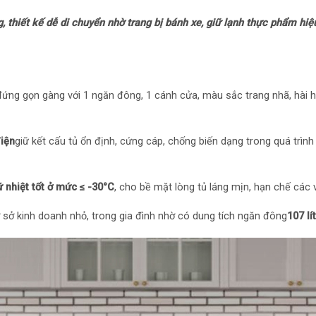
Chất liệu lòng tủ:
thiết kế dễ di chuyển nhờ trang bị bánh xe, giữ lạnh thực phẩm hiệ
Chất liệu bên ngoà
tĩnh điện
Tiện ích: Nút điều
 đứng gọn gàng với 1 ngăn đông, 1 cánh cửa, màu sắc trang nhã, hài h
– Khóa cửa tủ
điện
giữ kết cấu tủ ổn định, cứng cáp, chống biến dạng trong quá trình
– Xẻng cạo tuyết
ữ nhiệt tốt ở mức ≤ -30°C
, cho bề mặt lòng tủ láng mịn, hạn chế các 
– Giỏ đựng đồ
 sở kinh doanh nhỏ, trong gia đình nhờ có dung tích ngăn đông
107 lít
– Bánh xe
Kích thước, khối 
– Nặng 25 kg
Loại Gas: R600a