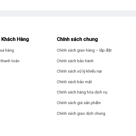
hực phẩm nhanh chóng, đảm bảo độ tươi ngon dài lâu.
àm lạnh nhanh, sâu hơn mà còn giữ cho tủ đông Hòa Phát hoạt động ê
 Khách Hàng
Chính sách chung
cho hiệu suất làm lạnh tốt.
ua hàng
Chính sách giao hàng – lắp đặt
thanh toán
Chính sách bảo hành
Chính sách xử lý khiếu nại
Chính sách bảo mật
Chính sách hàng hóa dịch vụ
Chính sách giá sản phẩm
Chính sách giao dịch chung