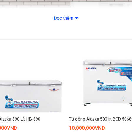
Độ ồn: Hãng khôn
Đọc thêm
Thương hiệu của:
Sản xuất tại: Việt
Năm ra mắt: 2022
Hãng: Hoà Phát.
+
laska 890 Lít HB-890
Tủ đông Alaska 500 lít BCD 5068
000
VND
10,000,000
VND