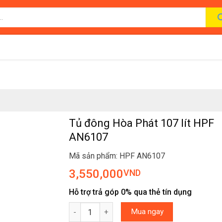
Tủ đông Hòa Phát 107 lít HPF
AN6107
Mã sản phẩm: HPF AN6107
3,550,000
VND
Hỗ trợ trả góp 0% qua thẻ tín dụng
Tủ đông Hòa Phát 107 lít HPF AN6107 số lượn
Mua ngay