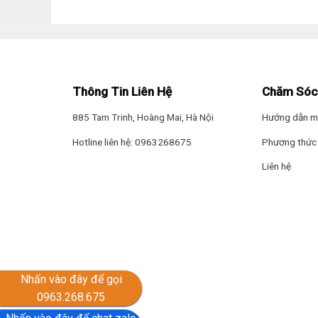
Công nghệ làm lạnh
– Công nghệ
Extra Freezing
làm lạnh sâu, cấp đông t
– Sử dụng
gas R600a
bảo vệ môi trường, cho tốc độ l
Thông Tin Liên Hệ
Chăm Sóc
–
Dàn lạnh bằng nhôm
truyền nhiệt tốt, chống rỉ sét, 
885 Tam Trinh, Hoàng Mai, Hà Nội
Hướng dẫn m
Hotline liên hệ: 0963268675
Phương thức 
Liên hệ
Nhấn vào đây để gọi
0963.268.675