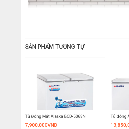
SẢN PHẨM TƯƠNG TỰ
+
+
Tủ Đông Mát Alaska BCD-5068N
Tủ đông A
7,900,000
VND
13,850,