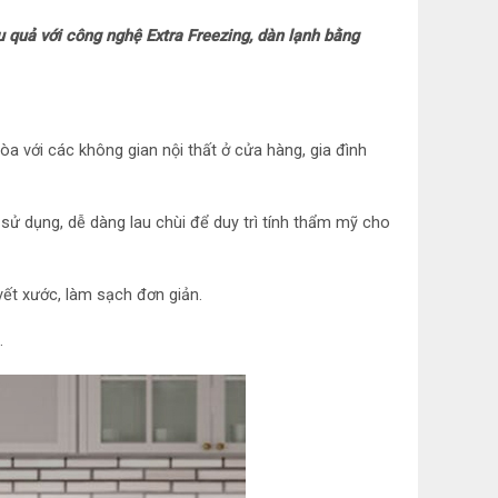
 Nhôm sơn tĩnh điện
u quả với công nghệ Extra Freezing, dàn lạnh bằng
i: Thân tủ: Tôn sơn tĩnh điện, Cửa tủ: Tôn sơn
 chỉnh nhiệt độ bên ngoài tủ
òa với các không gian nội thất ở cửa hàng, gia đình
 sử dụng, dễ dàng lau chùi để duy trì tính thẩm mỹ cho
vết xước, làm sạch đơn giản.
.
lượng: Cao 86 cm – Ngang 56.4 cm – Sâu 58 cm