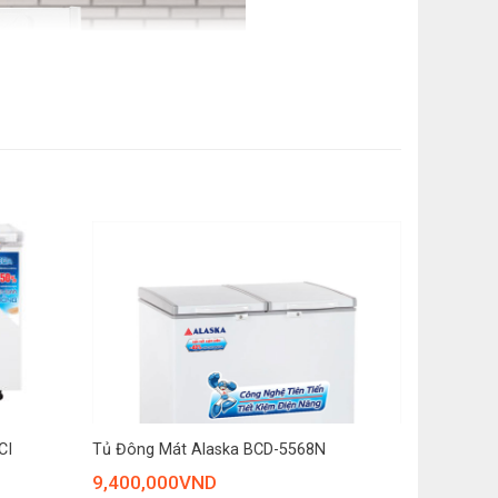
g công bố
 Việt Nam
 Nam
+
CI
Tủ Đông Mát Alaska BCD-5568N
9,400,000
VND