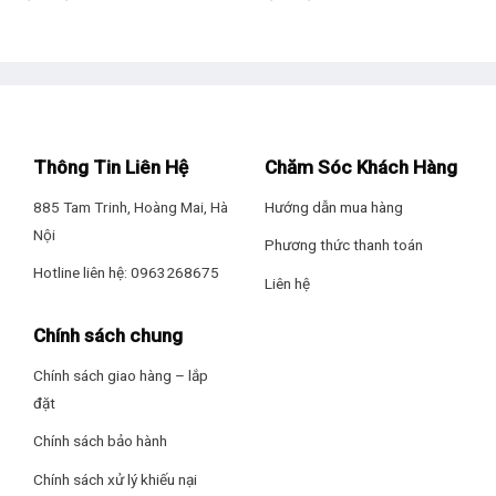
Hãng: Sanaky.
Thông Tin Liên Hệ
Chăm Sóc Khách Hàng
885 Tam Trinh, Hoàng Mai, Hà
Hướng dẫn mua hàng
Nội
Phương thức thanh toán
Gas R600a tiết kiệm điện hơn
Hotline liên hệ: 0963268675
Liên hệ
Ngoài việc nâng cao khả năng làm đông, trang bị gas R600a
trên chiếc tủ đông này còn giúp cho gia đình bạn tiết kiệm
Chính sách chung
điện năng tiêu thụ hàng tháng so với những dòng tủ đông sử
dụng gas đời cũ.
Chính sách giao hàng – lắp
đặt
Chính sách bảo hành
Chính sách xử lý khiếu nại