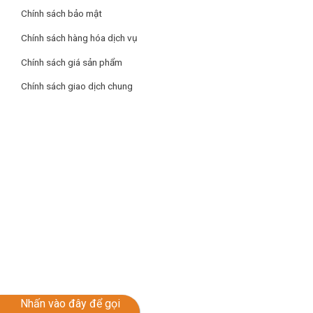
Chính sách bảo mật
Chính sách hàng hóa dịch vụ
Chính sách giá sản phẩm
Chính sách giao dịch chung
Dàn lạnh được làm từ đồng nguyên chất, mang lại tuổi thọ
cao cho tủ, đồng thời nhanh chóng làm lạnh, làm đông chỉ
trong thời gian ngắn
Nhấn vào đây để gọi