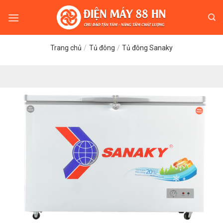
Skip
to
content
Trang chủ
/
Tủ đông
/
Tủ đông Sanaky