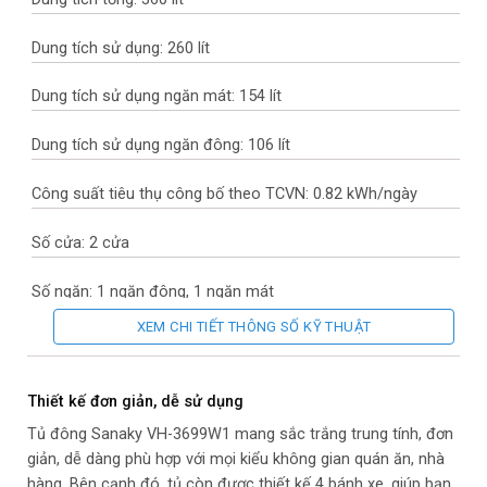
Dung tích sử dụng: 260 lít
Dung tích sử dụng ngăn mát: 154 lít
Dung tích sử dụng ngăn đông: 106 lít
Công suất tiêu thụ công bố theo TCVN: 0.82 kWh/ngày
Số cửa: 2 cửa
Số ngăn: 1 ngăn đông, 1 ngăn mát
XEM CHI TIẾT THÔNG SỐ KỸ THUẬT
Nhiệt độ ngăn mát (độ C): 0ºC > 10ºC
Nhiệt độ ngăn đông (độ C): Dưới – 18ºC
Thiết kế đơn giản, dễ sử dụng
Tủ đông Sanaky VH-3699W1 mang sắc trắng trung tính, đơn
Công nghệ làm lạnh: Trực tiếp
giản, dễ dàng phù hợp với mọi kiểu không gian quán ăn, nhà
hàng. Bên cạnh đó, tủ còn được thiết kế 4 bánh xe, giúp bạn
Chất liệu dàn lạnh: Đồng