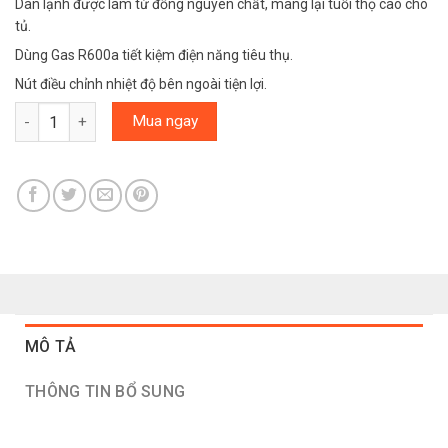
Dàn lạnh được làm từ đồng nguyên chất, mang lại tuổi thọ cao cho
tủ.
Dùng Gas R600a tiết kiệm điện năng tiêu thụ.
Nút điều chỉnh nhiệt độ bên ngoài tiện lợi.
Tủ đông Sanaky 360 lít VH-3699W1 số lượng
Mua ngay
MÔ TẢ
THÔNG TIN BỔ SUNG