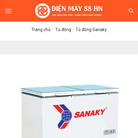
Skip
to
content
Trang chủ
/
Tủ đông
/
Tủ đông Sanaky