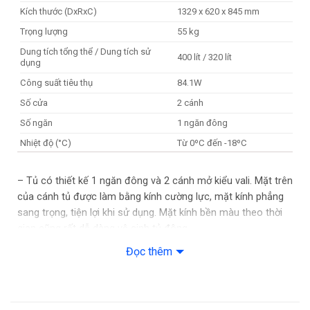
Kích thước (DxRxC)
1329 x 620 x 845 mm
Trọng lượng
55 kg
Dung tích tổng thể / Dung tích sử
400 lít / 320 lít
dụng
Công suất tiêu thụ
84.1W
Số cửa
2 cánh
Số ngăn
1 ngăn đông
Nhiệt độ (°C)
Từ 0ºC đến -18ºC
Gas sử dụng
Gas R600A
– Tủ có thiết kế 1 ngăn đông và 2 cánh mở kiểu vali. Mặt trên
của cánh tủ được làm bằng kính cường lực, mặt kính phẳng
sang trọng, tiện lợi khi sử dụng. Mặt kính bền màu theo thời
gian cũng rất dễ dàng vệ sinh tủ đông.
Đọc thêm
– Dung tích tổng thể của tủ là 400 lít, dung tích sử dụng 320
lít. Với dung tích này bạn có thể bảo quản phẩm với số lượng
ít.