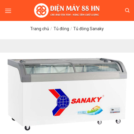
Skip
to
content
Trang chủ
/
Tủ đông
/
Tủ đông Sanaky