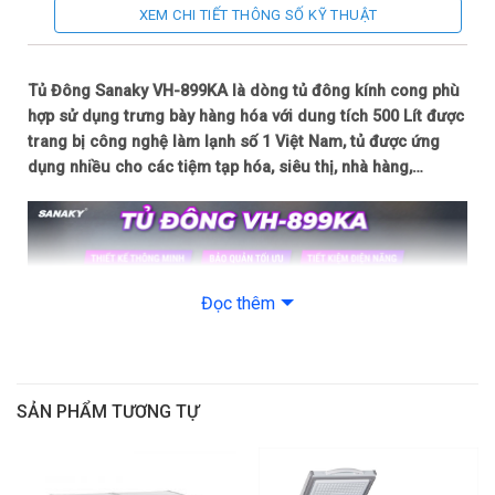
XEM CHI TIẾT THÔNG SỐ KỸ THUẬT
Chất liệu thân tủ:
Tôn sơn tĩnh điện
Tủ Đông Sanaky VH-899KA là dòng tủ đông kính cong phù
Chất liệu cánh tủ:
hợp sử dụng trưng bày hàng hóa với dung tích 500 Lít được
Kính cường lực
trang bị công nghệ làm lạnh số 1 Việt Nam, tủ được ứng
dụng nhiều cho các tiệm tạp hóa, siêu thị, nhà hàng,…
Dung tích
Dung tích sử dụng:
500 lít
Công nghệ làm lạnh & Bảo quản
Đọc thêm
Nhiệt độ cấp đông:
≤ – 18°C
Tiện ích & Tính năng
SẢN PHẨM TƯƠNG TỰ
Tiện ích:
Có lỗ thoát nước, Có giỏ đựng đồ, Đèn Led chiếu sáng, Điều
Mặt kính cong giúp trưng bày tối ưu
chỉnh nhiệt độ bên ngoài tủ, Màn hình hiển thị nhiệt độ